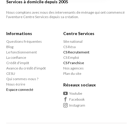
Services à domicile depuis 2005
Nous comptons avec nous des intervenants de ménage qui ont commencé
l'aventure Centre Services depuis sa création.
Informations
Centre Services
Questions fréquentes
Site national
Blog
CS Résa
Le fonctionnement
CS Recrutement
La confiance
CS Emploi
Crédit d'impôt
CS Franchise
Avance du crédit d'impôt
Nos agences
CESU
Plan du site
Qui sommes-nous ?
Nous écrire
Réseaux sociaux
Espace connecté
Youtube
Facebook
Instagram