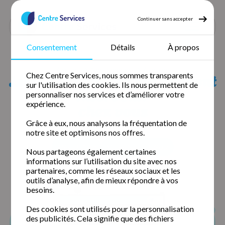
Continuer sans accepter
Consentement
Détails
À propos
Accueil
Nos agences
Aveyron
Liste des agences qui peuvent
Chez Centre Services, nous sommes transparents
sur l'utilisation des cookies. Ils nous permettent de
intervenir
personnaliser nos services et d’améliorer votre
expérience.
chez vous
Grâce à eux, nous analysons la fréquentation de
notre site et optimisons nos offres.
Alès (30100)
Nîmes Nord (30900)
Nous partageons également certaines
informations sur l’utilisation du site avec nos
partenaires, comme les réseaux sociaux et les
outils d’analyse, afin de mieux répondre à vos
besoins.
Des cookies sont utilisés pour la personnalisation
des publicités. Cela signifie que des fichiers