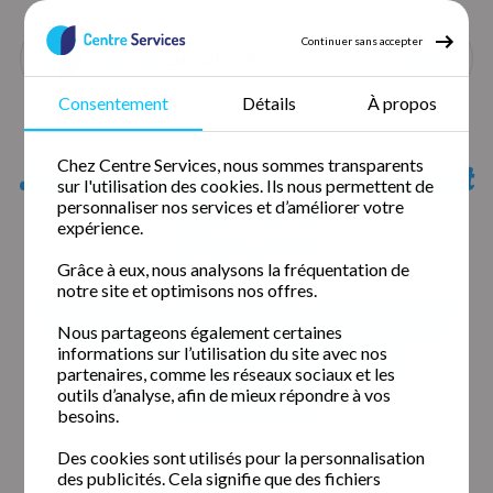
Continuer sans accepter
Consentement
Détails
À propos
Accueil
Nos agences
Bas rhin
Liste des agences qui peuvent
Chez Centre Services, nous sommes transparents
sur l'utilisation des cookies. Ils nous permettent de
intervenir
personnaliser nos services et d’améliorer votre
expérience.
chez vous
Grâce à eux, nous analysons la fréquentation de
notre site et optimisons nos offres.
Brumath (67170)
Colmar (68000)
Hoenheim (67800)
Nous partageons également certaines
informations sur l’utilisation du site avec nos
Metz Sud (57000)
Mulhouse Sud (68100)
partenaires, comme les réseaux sociaux et les
outils d’analyse, afin de mieux répondre à vos
Strasbourg (67000)
besoins.
Des cookies sont utilisés pour la personnalisation
des publicités. Cela signifie que des fichiers