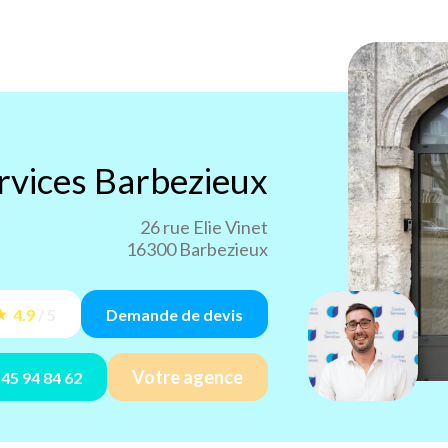
rvices
Barbezieux
26 rue Elie Vinet
16300 Barbezieux
4.9
/
5
Demande de devis
Votre agence
 45 94 84 62