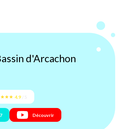
assin d'Arcachon
4.9
/
5
17
Découvrir