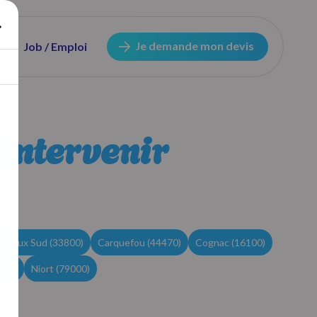
Je demande mon devis
Job / Emploi
 intervenir
rdeaux Sud (33800)
Carquefou (44470)
Cognac (16100)
700)
Niort (79000)