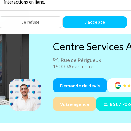
interactions en ligne.
Je refuse
J'accepte
Centre Services
94, Rue de Périgueux
16000 Angoulême
Demande de devis
Votre agence
05 86 07 70 