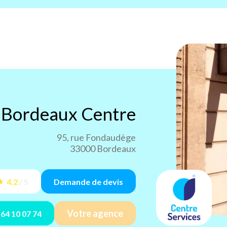
s
Bordeaux Centre
95, rue Fondaudège
33000 Bordeaux
4.2
/
5
Demande de devis
Votre agence
 64 10 07 74