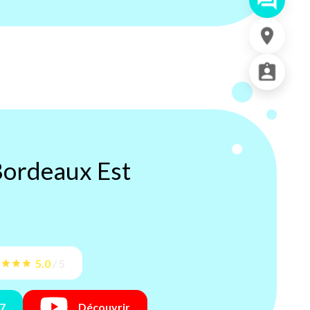
ordeaux Est
5.0
/
5
27
Découvrir