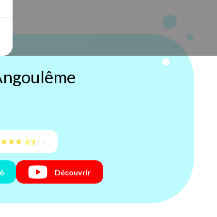
Angoulême
4.9
/
5
66
Découvrir