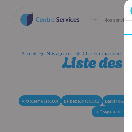
Nos services
Accueil
Nos agences
Charente maritime
Liste des 
Angoulême (16000)
Barbezieux (16300)
Bassin d'Arca
La Chapelle-sur-Erd