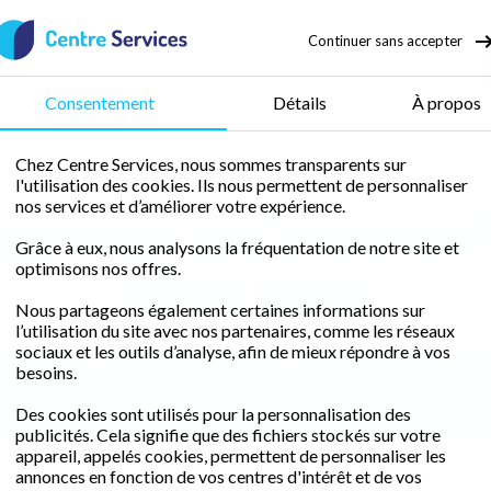
Continuer sans accepter
50 % de crédit d’impôt
Consentement
Détails
À propos
Chez Centre Services, nous sommes transparents sur
l'utilisation des cookies. Ils nous permettent de personnaliser
agences qui peuvent
nos services et d’améliorer votre expérience.
Grâce à eux, nous analysons la fréquentation de notre site et
chez vous
optimisons nos offres.
Nous partageons également certaines informations sur
l’utilisation du site avec nos partenaires, comme les réseaux
sociaux et les outils d’analyse, afin de mieux répondre à vos
besoins.
chon (33260)
Bordeaux Centre (33000)
Bordeaux Est (33100)
Bo
Des cookies sont utilisés pour la personnalisation des
re (44240)
La Rochelle (17000)
Le Bouscat (33110)
Mérignac (33
publicités. Cela signifie que des fichiers stockés sur votre
appareil, appelés cookies, permettent de personnaliser les
annonces en fonction de vos centres d'intérêt et de vos