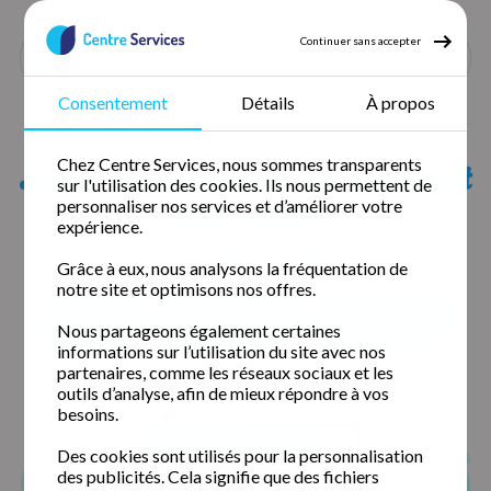
Continuer sans accepter
Consentement
Détails
À propos
Accueil
Nos agences
Herault
Liste des agences qui peuvent
Chez Centre Services, nous sommes transparents
sur l'utilisation des cookies. Ils nous permettent de
intervenir
personnaliser nos services et d’améliorer votre
expérience.
chez vous
Grâce à eux, nous analysons la fréquentation de
notre site et optimisons nos offres.
Alès (30100)
Nîmes Nord (30900)
Perpignan (66000)
Nous partageons également certaines
informations sur l’utilisation du site avec nos
partenaires, comme les réseaux sociaux et les
outils d’analyse, afin de mieux répondre à vos
besoins.
Des cookies sont utilisés pour la personnalisation
des publicités. Cela signifie que des fichiers