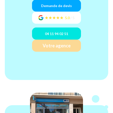
Demande de devis
5.0
/
5
04 11 94 02 51
Votre agence