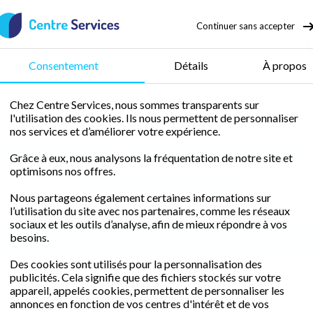
Continuer sans accepter
50 % de crédit d’impôt
Consentement
Détails
À propos
Chez Centre Services, nous sommes transparents sur
l'utilisation des cookies. Ils nous permettent de personnaliser
agences qui peuvent
nos services et d’améliorer votre expérience.
Grâce à eux, nous analysons la fréquentation de notre site et
chez vous
optimisons nos offres.
Nous partageons également certaines informations sur
l’utilisation du site avec nos partenaires, comme les réseaux
sociaux et les outils d’analyse, afin de mieux répondre à vos
besoins.
x Centre (33000)
Bordeaux Est (33100)
Bordeaux Sud (33800)
L
Des cookies sont utilisés pour la personnalisation des
publicités. Cela signifie que des fichiers stockés sur votre
appareil, appelés cookies, permettent de personnaliser les
annonces en fonction de vos centres d'intérêt et de vos