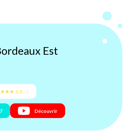
ordeaux Est
5.0
/
5
27
Découvrir