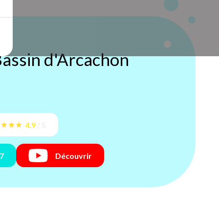
assin d'Arcachon
4.9
/
5
17
Découvrir