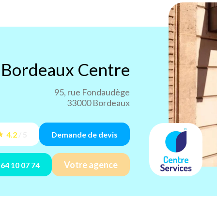
s
Bordeaux Centre
95, rue Fondaudège
33000 Bordeaux
4.2
/
5
Demande de devis
Votre agence
 64 10 07 74