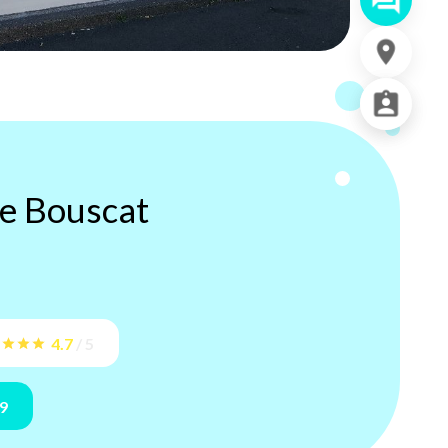
e Bouscat
4.7
/
5
69