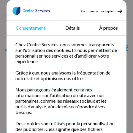
Continuer sans accepter
Consentement
Détails
À propos
Accueil
Nos agences
Lozere
Liste des agences qui peuvent
Chez Centre Services, nous sommes transparents
sur l'utilisation des cookies. Ils nous permettent de
intervenir
personnaliser nos services et d’améliorer votre
expérience.
chez vous
Grâce à eux, nous analysons la fréquentation de
notre site et optimisons nos offres.
Alès (30100)
Nîmes Nord (30900)
Nous partageons également certaines
informations sur l’utilisation du site avec nos
partenaires, comme les réseaux sociaux et les
outils d’analyse, afin de mieux répondre à vos
besoins.
Des cookies sont utilisés pour la personnalisation
des publicités. Cela signifie que des fichiers