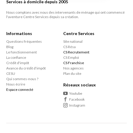
Services à domicile depuis 2005
Nous comptons avec nous des intervenants de ménage qui ont commencé
l'aventure Centre Services depuis sa création.
Informations
Centre Services
Questions fréquentes
Site national
Blog
CS Résa
Le fonctionnement
CS Recrutement
La confiance
CS Emploi
Crédit d'impôt
CS Franchise
Avance du crédit d'impôt
Nos agences
CESU
Plan du site
Qui sommes-nous ?
Nous écrire
Réseaux sociaux
Espace connecté
Youtube
Facebook
Instagram