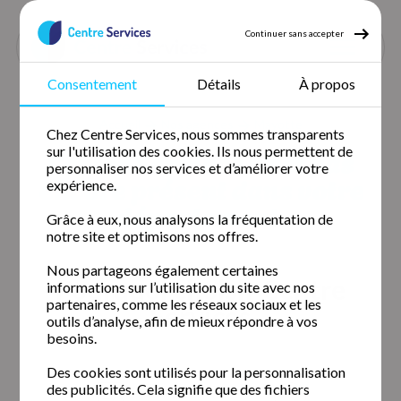
Continuer sans accepter
Consentement
Détails
À propos
Accueil
Nos agences
Mayotte
Chez Centre Services, nous sommes transparents
Centre Services n’est pas
sur l'utilisation des cookies. Ils nous permettent de
personnaliser nos services et d’améliorer votre
encore présent dans votre
expérience.
département.
Grâce à eux, nous analysons la fréquentation de
notre site et optimisons nos offres.
Nous partageons également certaines
Pourquoi choisir Centre
informations sur l’utilisation du site avec nos
partenaires, comme les réseaux sociaux et les
Services
outils d’analyse, afin de mieux répondre à vos
besoins.
Des cookies sont utilisés pour la personnalisation
des publicités. Cela signifie que des fichiers