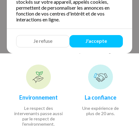
stockés sur votre appareil, appelés cookies,
permettent de personnaliser les annonces en
fonction de vos centres d'intérêt et de vos
Agréé par l'Etat
Sur mesure
interactions en ligne.
-50% de crédit d'impôt
Ménage à domicile et
avec Centre Services avec
entretien de votre
Je refuse
J'accepte
un plafond de
12 000 €
logement. Service
annuel.
sur mesure
et
prestations soignées.
Environnement
La confiance
Le respect des
Une expérience de
intervenants passe aussi
plus de 20 ans.
par le respect de
l'environnement.