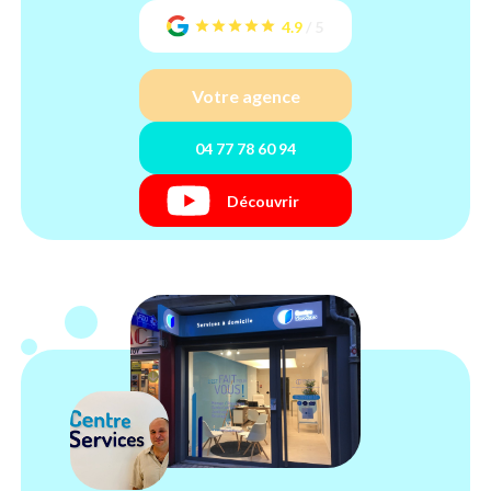
4.9
/
5
Votre agence
04 77 78 60 94
Découvrir