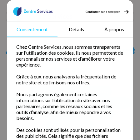
Continuer sans accepter
Consentement
Détails
À propos
Accueil
Nos agences
Saone et loire
Liste des agences qui peuvent
Chez Centre Services, nous sommes transparents
sur l'utilisation des cookies. Ils nous permettent de
intervenir
personnaliser nos services et d’améliorer votre
expérience.
chez vous
Grâce à eux, nous analysons la fréquentation de
notre site et optimisons nos offres.
Bron (69500)
Lons le Saunier (39000)
Nous partageons également certaines
informations sur l’utilisation du site avec nos
Lyon 1,2,4 et 5 (69002)
Mâcon (71000)
Miribel (01700)
partenaires, comme les réseaux sociaux et les
outils d’analyse, afin de mieux répondre à vos
Plaine-du-forez (42170)
Roanne (42300)
besoins.
Saint-Étienne (42000)
Des cookies sont utilisés pour la personnalisation
des publicités. Cela signifie que des fichiers