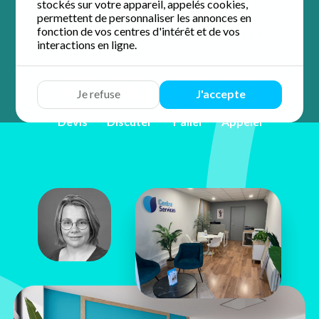
stockés sur votre appareil, appelés cookies,
accompagnement personnalisé et de proximité.
permettent de personnaliser les annonces en
fonction de vos centres d'intérêt et de vos
4.8 / 5 sur 108 avis
Google
interactions en ligne.
Je refuse
J'accepte
Devis
Discuter
Y aller
Appeler
Edwige
Vallée
7, rue Champollion
38450 Vif