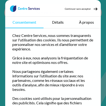
Continuer sans accepter
Consentement
Détails
À propos
Accueil
Nos agences
Isère
Vif
Chez Centre Services, nous sommes transparents
sur l'utilisation des cookies. Ils nous permettent de
personnaliser nos services et d’améliorer votre
expérience.
Grâce à eux, nous analysons la fréquentation de
notre site et optimisons nos offres.
Votre agence de
Nous partageons également certaines
services à la personne à
informations sur l’utilisation du site avec nos
partenaires, comme les réseaux sociaux et les
Vif
outils d’analyse, afin de mieux répondre à vos
besoins.
Des cookies sont utilisés pour la personnalisation
Installée au cœur de la ville, l'équipe de Centre Services
des publicités. Cela signifie que des fichiers
Vif simplifie votre quotidien. Profitez d'un