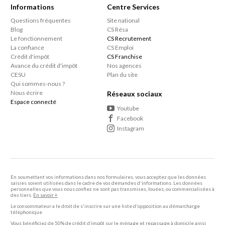
Informations
Centre Services
Questions fréquentes
Site national
Blog
CS Résa
Le fonctionnement
CS Recrutement
La confiance
CS Emploi
Crédit d'impôt
CS Franchise
Avance du crédit d'impôt
Nos agences
CESU
Plan du site
Qui sommes-nous ?
Nous écrire
Réseaux sociaux
Espace connecté
Youtube
Facebook
Instagram
En soumettant vos informations dans nos formulaires, vous acceptez que les données
saisies soient utilisées dans le cadre de vos demandes d'informations. Les données
personnelles que vous nous confiez ne sont pas transmises, louées, ou commercialisées à
des tiers.
En savoir +
Le consommateur a le droit de s'inscrire sur une liste d'opposition au démarcharge
téléphonique
Vous bénéficiez de 50% de crédit d’impôt sur le ménage et repassage à domicile ainsi