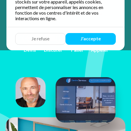
stockés sur votre appareil, appelés cookies,
d'un accompagnement personnalisé et de proximité.
permettent de personnaliser les annonces en
fonction de vos centres d'intérêt et de vos
5.0 / 5 sur 14 avis
Google
interactions en ligne.
Je refuse
J'accepte
Devis
Discuter
Y aller
Appeler
OLIVIER
CROUZET
6 route de Galice - Centre
d'affaires 6-8
13090 Aix-en-Provence