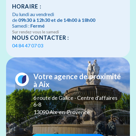
HORAIRE :
Du lundi au vendredi
de
09h30 à 12h30 et de 14h00 à 18h00
Samedi :
Fermé
Sur rendez-vous le samedi
NOUS CONTACTER :
04 84 47 07 03
Votre agence de proximité
à Aix
6 route de Galice - Centre d'affaires
6-8
13090 Aix-en-Provence