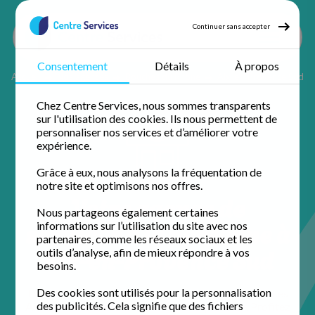
Continuer sans accepter
Consentement
Détails
À propos
Accueil
Nos agences
Bouches du Rhône
Aix-en-Provence Sud
Chez Centre Services, nous sommes transparents
sur l'utilisation des cookies. Ils nous permettent de
personnaliser nos services et d’améliorer votre
expérience.
Grâce à eux, nous analysons la fréquentation de
notre site et optimisons nos offres.
Votre agence de
Nous partageons également certaines
services à la personne à
informations sur l’utilisation du site avec nos
partenaires, comme les réseaux sociaux et les
Aix-en-Provence Sud
outils d’analyse, afin de mieux répondre à vos
besoins.
Des cookies sont utilisés pour la personnalisation
Installée au cœur de la ville, l'équipe de Centre Services
des publicités. Cela signifie que des fichiers
Aix-en-Provence Sud simplifie votre quotidien. Profitez