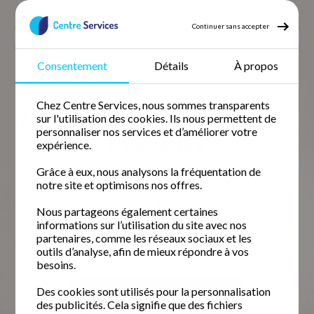
Continuer sans accepter
Consentement
Détails
À propos
Accueil
Ménage à domicile
Ménage Bouches du Rhône
Chez Centre Services, nous sommes transparents
Ménage Aix-en-Provence
Ménage à domicile Aix-en-
sur l'utilisation des cookies. Ils nous permettent de
personnaliser nos services et d’améliorer votre
Provence
expérience.
Grâce à eux, nous analysons la fréquentation de
5 / 5 sur 14 avis
Google
notre site et optimisons nos offres.
Retrouvez votre temps libre avec une femme de
Nous partageons également certaines
ménage fiable et expérimentée.
Profitez de 50%
informations sur l’utilisation du site avec nos
de crédit d'impôt immédiat
pour un domicile
partenaires, comme les réseaux sociaux et les
impeccable.
outils d’analyse, afin de mieux répondre à vos
besoins.
Des cookies sont utilisés pour la personnalisation
Demander un devis gratuit
des publicités. Cela signifie que des fichiers