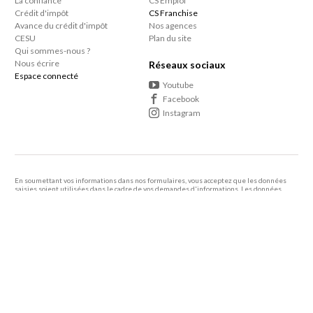
La confiance
CS Emploi
Crédit d'impôt
CS Franchise
Avance du crédit d'impôt
Nos agences
CESU
Plan du site
Qui sommes-nous ?
Nous écrire
Réseaux sociaux
Espace connecté
Youtube
Facebook
Instagram
En soumettant vos informations dans nos formulaires, vous acceptez que les données
saisies soient utilisées dans le cadre de vos demandes d'informations. Les données
personnelles que vous nous confiez ne sont pas transmises, louées, ou commercialisées à
des tiers.
En savoir +
Le consommateur a le droit de s'inscrire sur une liste d'opposition au démarcharge
téléphonique
Vous bénéficiez de 50% de crédit d’impôt sur le ménage et repassage à domicile ainsi
que sur tous les autres services à domicile proposés par votre agence de proximité.
Article 199 sexdecies du Code Général des Impôts.
2005 - 2026 Centre Services -
Mentions légales
-
Politique de confidentialité