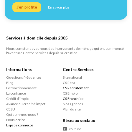
J'en profite
En savoir plus
Services à domicile depuis 2005
Nous comptons avec nous des intervenants de ménage qui ont commencé
l'aventure Centre Services depuis sa création.
Informations
Centre Services
Questions fréquentes
Site national
Blog
CS Résa
Le fonctionnement
CS Recrutement
La confiance
CS Emploi
Crédit d'impôt
CS Franchise
Avance du crédit d'impôt
Nos agences
CESU
Plan du site
Qui sommes-nous ?
Nous écrire
Réseaux sociaux
Espace connecté
Youtube