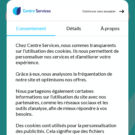
Continuer sans accepter
Consentement
Détails
À propos
Accueil
Nos agences
Isère
Les Avenières Veyrins Thuellin
Chez Centre Services, nous sommes transparents
sur l'utilisation des cookies. Ils nous permettent de
personnaliser nos services et d’améliorer votre
expérience.
Grâce à eux, nous analysons la fréquentation de
notre site et optimisons nos offres.
Votre agence de
Nous partageons également certaines
services à la personne
informations sur l’utilisation du site avec nos
partenaires, comme les réseaux sociaux et les
aux Avenières Veyrins
outils d’analyse, afin de mieux répondre à vos
besoins.
Thuellin
Des cookies sont utilisés pour la personnalisation
des publicités. Cela signifie que des fichiers