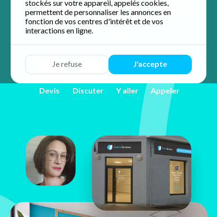
Installée au cœur de la ville, l'équipe de Centre Services
stockés sur votre appareil, appelés cookies,
Les Avenières Veyrins Thuellin simplifie votre quotidien.
permettent de personnaliser les annonces en
fonction de vos centres d'intérêt et de vos
Profitez d'un accompagnement personnalisé et de
interactions en ligne.
proximité.
Je refuse
J'accepte
Devis
Discuter
Y aller
Appeler
Aurélie
Bastien
4 Place du 11 novembre 1918
38630 Les Avenières Veyrins
Thuellin