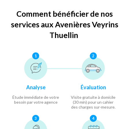
Comment bénéficier de nos
services aux Avenières Veyrins
Thuellin
1
2
Analyse
Évaluation
Étude immédiate de votre
Visite gratuite à domicile
besoin par votre agence
(30 min) pour un cahier
des charges sur-mesure.
3
4