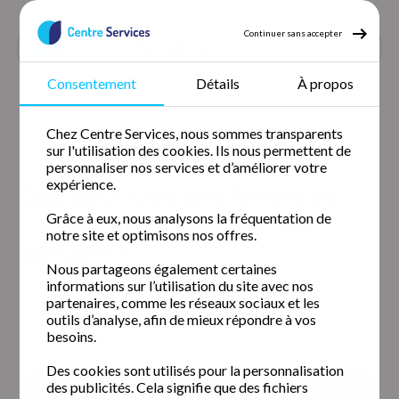
Continuer sans accepter
Consentement
Détails
À propos
Accueil
Blog
Ménage & repassage
Chez Centre Services, nous sommes transparents
Que peut faire une femme de menage en 2h 3h ou 4h par
sur l'utilisation des cookies. Ils nous permettent de
semaine
personnaliser nos services et d’améliorer votre
expérience.
Que peut faire une femme de
ménage en 2h, 3h ou 4h par
Grâce à eux, nous analysons la fréquentation de
notre site et optimisons nos offres.
semaine ?
Nous partageons également certaines
informations sur l’utilisation du site avec nos
Découvrez ce qu’une femme de ménage peut réellement
partenaires, comme les réseaux sociaux et les
faire en 2h, 3h ou 4h par semaine : exemples concrets,
outils d’analyse, afin de mieux répondre à vos
conseils et durées adaptées à votre logement.
besoins.
Des cookies sont utilisés pour la personnalisation
des publicités. Cela signifie que des fichiers