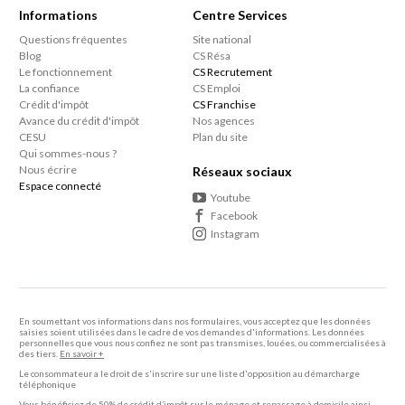
Informations
Centre Services
Questions fréquentes
Site national
Blog
CS Résa
Le fonctionnement
CS Recrutement
La confiance
CS Emploi
Crédit d'impôt
CS Franchise
Avance du crédit d'impôt
Nos agences
CESU
Plan du site
Qui sommes-nous ?
Nous écrire
Réseaux sociaux
Espace connecté
Youtube
Facebook
Instagram
En soumettant vos informations dans nos formulaires, vous acceptez que les données
saisies soient utilisées dans le cadre de vos demandes d'informations. Les données
personnelles que vous nous confiez ne sont pas transmises, louées, ou commercialisées à
des tiers.
En savoir +
Le consommateur a le droit de s'inscrire sur une liste d'opposition au démarcharge
téléphonique
Vous bénéficiez de 50% de crédit d’impôt sur le ménage et repassage à domicile ainsi