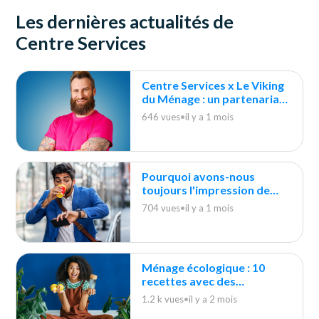
Les dernières actualités de
Centre Services
Centre Services x Le Viking
du Ménage : un partenariat
durable
646 vues
•
il y a 1 mois
Pourquoi avons-nous
toujours l'impression de
courir après le ménage ?
704 vues
•
il y a 1 mois
Ménage écologique : 10
recettes avec des
indispensables du quotidien
1.2 k vues
•
il y a 2 mois