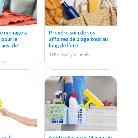
e ménage à
Prendre soin de ses
pour le
affaires de plage tout au
aussi le
long de l’été
128 vues
•
il y a 1 mois
mois
tre la
Centre Services Mâcon, un