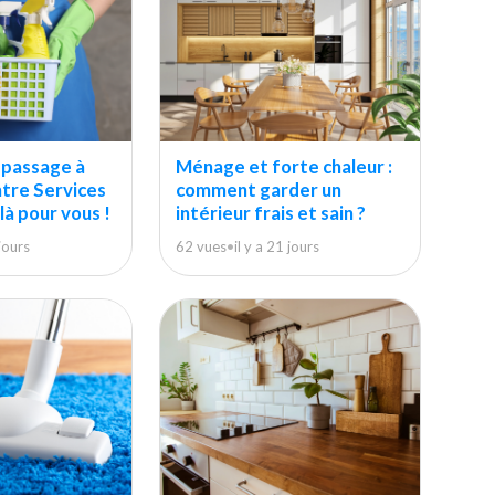
epassage à
Ménage et forte chaleur :
ntre Services
comment garder un
à pour vous !
intérieur frais et sain ?
 jours
62 vues
•
il y a 21 jours