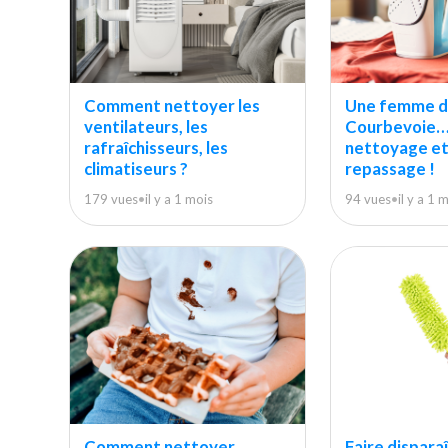
Comment nettoyer les
Une femme d
ventilateurs, les
Courbevoie… 
rafraîchisseurs, les
nettoyage et 
climatiseurs ?
repassage !
179 vues
•
il y a 1 mois
94 vues
•
il y a 1 
Comment nettoyer
Faire disparaî