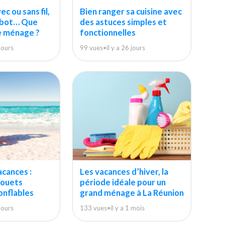
c ou sans fil,
Bien ranger sa cuisine avec
obot… Que
des astuces simples et
le ménage ?
fonctionnelles
 jours
99 vues
•
il y a 26 jours
acances :
Les vacances d’hiver, la
jouets
période idéale pour un
onflables
grand ménage à La Réunion
 jours
133 vues
•
il y a 1 mois