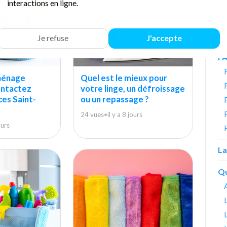
interactions en ligne.
Je refuse
J'accepte
F
ménage
Quel est le mieux pour
ontactez
votre linge, un défroissage
ces Saint-
ou un repassage ?
24 vues
•
il y a 8 jours
ours
La
Qu