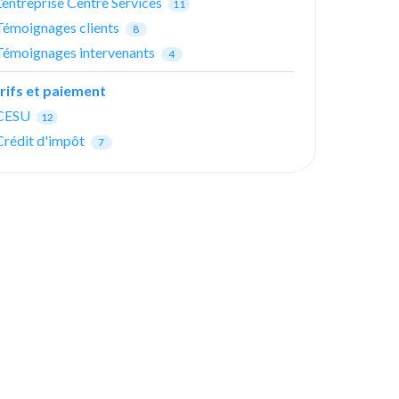
L’entreprise Centre Services
11
Témoignages clients
8
Témoignages intervenants
4
rifs et paiement
CESU
12
Crédit d'impôt
7