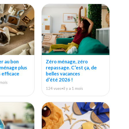
er au bon
Zéro ménage, zéro
 ménage plus
repassage. C’est ça, de
s efficace
belles vacances
d’été 2026 !
1 mois
124 vues
•
il y a 1 mois