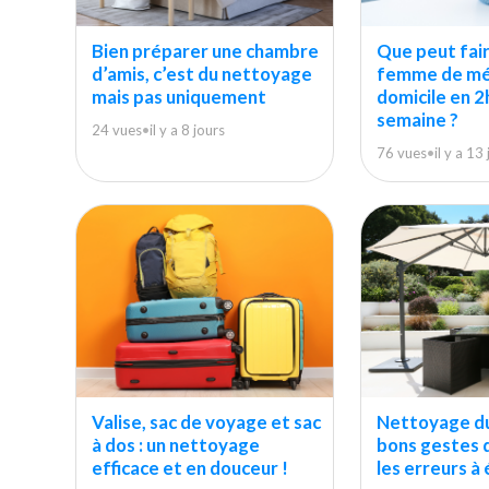
Bien préparer une chambre
Que peut fai
d’amis, c’est du nettoyage
femme de mé
mais pas uniquement
domicile en 2
semaine ?
24 vues
•
il y a 8 jours
76 vues
•
il y a 13
Valise, sac de voyage et sac
Nettoyage du 
à dos : un nettoyage
bons gestes 
efficace et en douceur !
les erreurs à 