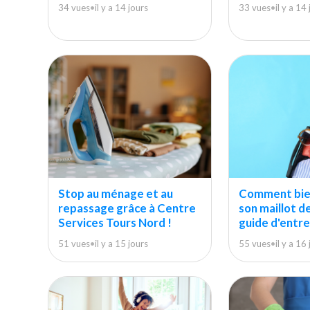
34 vues
•
il y a 14 jours
33 vues
•
il y a 14
Stop au ménage et au
Comment bie
repassage grâce à Centre
son maillot de
Services Tours Nord !
guide d'entr
51 vues
•
il y a 15 jours
55 vues
•
il y a 16