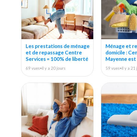
Les prestations de ménage
Ménage et r
et de repassage Centre
domicile : Ce
Services = 100% de liberté
Mayenne est l
69 vues
•
il y a 20 jours
59 vues
•
il y a 21