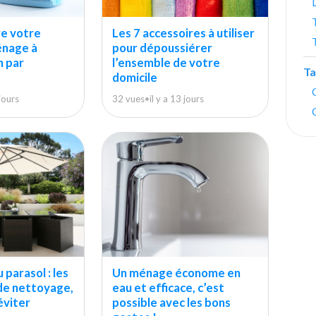
re votre
Les 7 accessoires à utiliser
nage à
pour dépoussiérer
h par
l’ensemble de votre
Ta
domicile
 jours
32 vues
•
il y a 13 jours
parasol : les
Un ménage économe en
de nettoyage,
eau et efficace, c’est
éviter
possible avec les bons