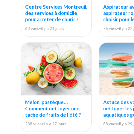
Centre Services Montreuil,
Aspirateur ave
des services à domicile
aspirateur r
pour arrêter de courir !
choisir pour 
63 vues
•
il y a 21 jours
76 vues
•
il y a 22
Melon, pastèque…
Astuce des v
Comment nettoyer une
nettoyer les 
tache de fruits de l’été ?
aquatiques g
238 vues
•
il y a 27 jours
88 vues
•
il y a 29