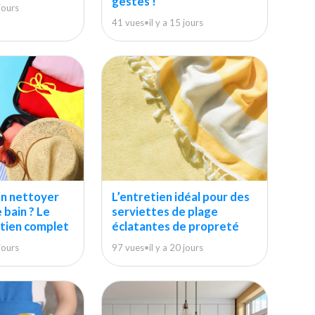
gestes !
 jours
41 vues
•
il y a 15 jours
n nettoyer
L’entretien idéal pour des
 bain ? Le
serviettes de plage
etien complet
éclatantes de propreté
 jours
97 vues
•
il y a 20 jours