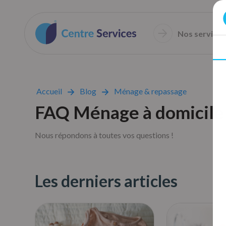
Nos services
Accueil
Blog
Ménage & repassage
FAQ Ménage à domicile
Nous répondons à toutes vos questions !
Les derniers articles