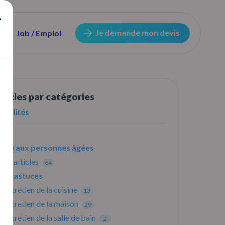
Je demande mon devis
Job / Emploi
ticles par catégories
tualités
og
Aide aux personnes âgées
Nos articles
64
Nos astuces
Entretien de la cuisine
13
Entretien de la maison
29
Entretien de la salle de bain
2