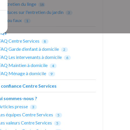
Entretien du linge
18
Astuces sur l'entretien du jardin
3
Vrai ou faux
1
AQs
FAQ Centre Services
8
FAQ Garde d’enfant à domicile
2
FAQ Les intervenants à domicile
6
FAQ Maintien à domicile
4
FAQ Ménage à domicile
9
 confiance Centre Services
i sommes-nous ?
Articles presse
3
Les équipes Centre Services
5
Les valeurs Centre Services
5