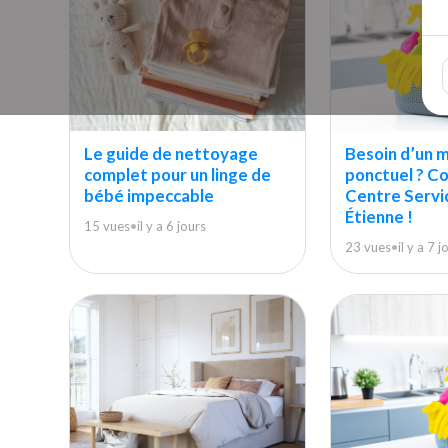
Le guide de nettoyage
Besoin d’un 
complet pour un linge de
ponctuel ? C
bébé impeccable
Centre Servi
Étienne !
15 vues
•
il y a 6 jours
23 vues
•
il y a 7 j