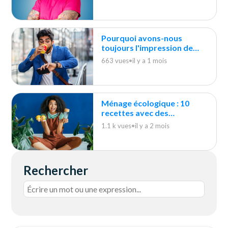
Pourquoi avons-nous
toujours l'impression de
courir après le ménage ?
663 vues
•
il y a 1 mois
Ménage écologique : 10
recettes avec des
indispensables du quotidien
1.1 k vues
•
il y a 2 mois
Rechercher