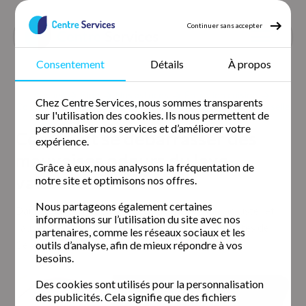
Continuer sans accepter
Consentement
Détails
À propos
Accueil
Blog
Nos astuces
Entretien cuisine
Chez Centre Services, nous sommes transparents
Comment se debarrasser des mauvaises odeurs du lave vaisselle
sur l'utilisation des cookies. Ils nous permettent de
personnaliser nos services et d’améliorer votre
Comment se débarrasser des
expérience.
mauvaises odeurs du lave-
Grâce à eux, nous analysons la fréquentation de
vaisselle ?
notre site et optimisons nos offres.
Nous partageons également certaines
Dans un lave-vaisselle, des résidus peuvent s’incruster et
informations sur l’utilisation du site avec nos
causer de mauvaises odeurs. Découvrez les recettes de
partenaires, comme les réseaux sociaux et les
Centre Services pour les éliminer !
outils d’analyse, afin de mieux répondre à vos
besoins.
Des cookies sont utilisés pour la personnalisation
des publicités. Cela signifie que des fichiers