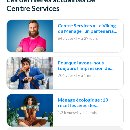
Centre Services
Centre Services x Le Viking
du Ménage : un partenariat
durable
645 vues
•
il y a 29 jours
Pourquoi avons-nous
toujours l'impression de
courir après le ménage ?
704 vues
•
il y a 1 mois
Ménage écologique : 10
recettes avec des
indispensables du quotidien
1.2 k vues
•
il y a 2 mois