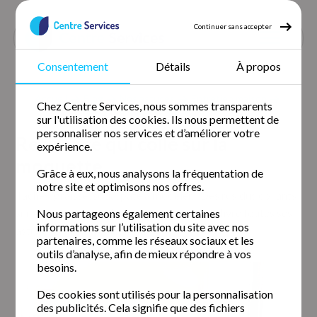
Continuer sans accepter
Consentement
Détails
À propos
Accueil
Blog
Nos astuces
Entretien maison
Chez Centre Services, nous sommes transparents
Retirer ce qui colle sur la moquette
sur l'utilisation des cookies. Ils nous permettent de
personnaliser nos services et d’améliorer votre
Retirer ce qui colle sur la
expérience.
moquette
Grâce à eux, nous analysons la fréquentation de
notre site et optimisons nos offres.
Tâches, graisse, soda, pâte à modeler... Des résidus collants
sur votre moquette ? Centre Services vous livre toutes ses
Nous partageons également certaines
informations sur l’utilisation du site avec nos
astuces pour en venir à bout !
partenaires, comme les réseaux sociaux et les
outils d’analyse, afin de mieux répondre à vos
besoins.
Des cookies sont utilisés pour la personnalisation
des publicités. Cela signifie que des fichiers