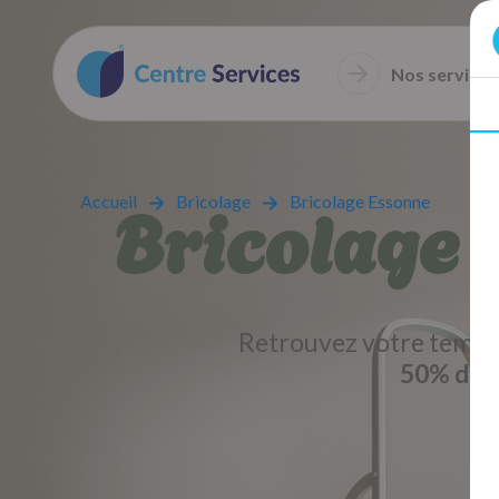
Nos services
Bricolage 
Accueil
Bricolage
Bricolage Essonne
Retrouvez votre temps 
50% de c