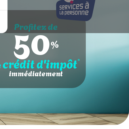
50
Profitez de
%
crédit d'impôt
*
e
immédiatement