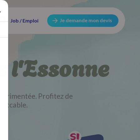
Je demande mon devis
Job / Emploi
s l'Essonne
périmentée. Profitez de
peccable.