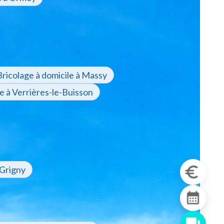
Bricolage à domicile à Massy
le à Verrières-le-Buisson
 Grigny