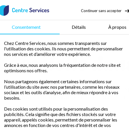
Continuer sans accepter
50 % de crédit d’impôt
Consentement
Détails
À propos
Chez Centre Services, nous sommes transparents sur
l'utilisation des cookies. Ils nous permettent de personnaliser
à domicile dan
nos services et d’améliorer votre expérience.
Grâce à eux, nous analysons la fréquentation de notre site et
optimisons nos offres.
Nous partageons également certaines informations sur
l’utilisation du site avec nos partenaires, comme les réseaux
libre avec une femme de ménage fiable et ex
sociaux et les outils d’analyse, afin de mieux répondre à vos
rédit d'impôt immédiat
pour un domicile im
besoins.
Des cookies sont utilisés pour la personnalisation des
publicités. Cela signifie que des fichiers stockés sur votre
Demander un devis gratuit
appareil, appelés cookies, permettent de personnaliser les
annonces en fonction de vos centres d'intérêt et de vos