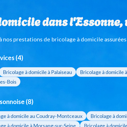
omicile dans l'Essonne, v
nos prestations de bricolage à domicile assurées
vices (4)
Bricolage à domicile à Palaiseau
Bricolage à domicile 
des-Bois
sonnoise (8)
age à domicile au Coudray-Montceaux
Bricolage à domic
age à domicile à Morsang-sur-Seine
Bricolage à domicil