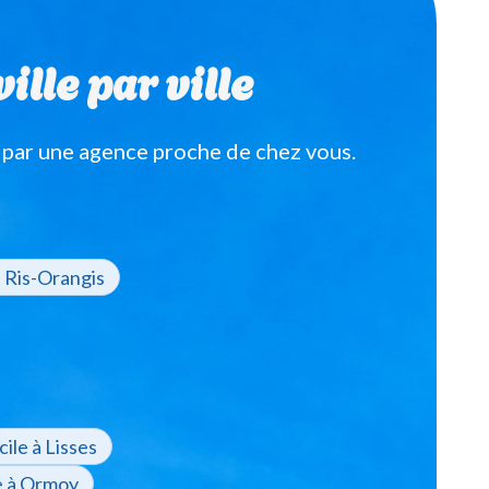
ille par ville
 par une agence proche de chez vous.
à Ris-Orangis
ile à Lisses
e à Ormoy