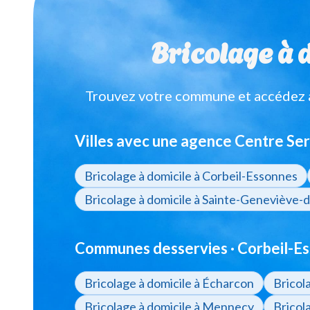
Bricolage à d
Trouvez votre commune et accédez à 
Villes avec une agence Centre Ser
Bricolage à domicile à Corbeil-Essonnes
Bricolage à domicile à Sainte-Geneviève-
Communes desservies · Corbeil-Es
Bricolage à domicile à Écharcon
Bricol
Bricolage à domicile à Mennecy
Bricol