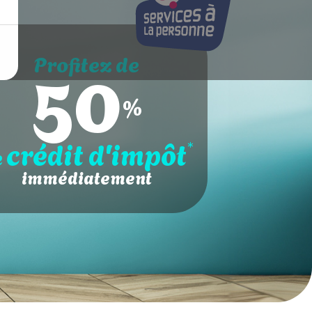
50
Profitez de
%
crédit d'impôt
*
e
immédiatement