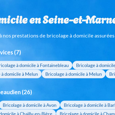
micile en Seine-et-Marne, 
nos prestations de bricolage à domicile assurées
vices (7)
ricolage à domicile à Fontainebleau
Bricolage à domici
 à domicile à Melun
Bricolage à domicile à Melun
Br
eaudien (26)
Bricolage à domicile à Avon
Bricolage à domicile à Ba
domicile à Chailly-en-Bière
Bricolage à domicile à Cha