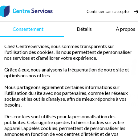
Continuer sans accepter
50 % de crédit d’impôt
Consentement
Détails
À propos
Chez Centre Services, nous sommes transparents sur
l'utilisation des cookies. Ils nous permettent de personnaliser
domicile en S
nos services et d’améliorer votre expérience.
Grâce à eux, nous analysons la fréquentation de notre site et
optimisons nos offres.
Nous partageons également certaines informations sur
l’utilisation du site avec nos partenaires, comme les réseaux
libre avec une femme de ménage fiable et ex
sociaux et les outils d’analyse, afin de mieux répondre à vos
rédit d'impôt immédiat
pour un domicile im
besoins.
Des cookies sont utilisés pour la personnalisation des
publicités. Cela signifie que des fichiers stockés sur votre
Demander un devis gratuit
appareil, appelés cookies, permettent de personnaliser les
annonces en fonction de vos centres d'intérêt et de vos