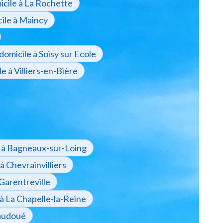
icile à La Rochette
cile à Maincy
domicile à Soisy sur Ecole
e à Villiers-en-Bière
e à Bagneaux-sur-Loing
à Chevrainvilliers
 Garentreville
 à La Chapelle-la-Reine
Vaudoué