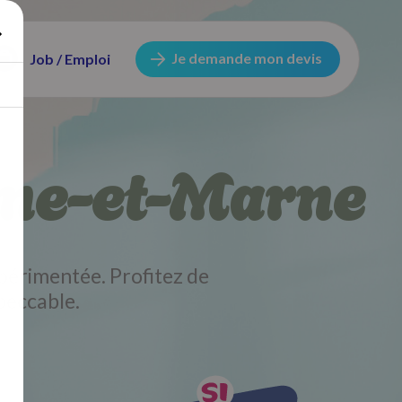
Je demande mon devis
Job / Emploi
eine-et-Marne
périmentée. Profitez de
peccable.