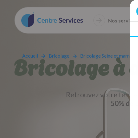
Nos services
Bricolage à 
Accueil
Bricolage
Bricolage Seine et marne
Retrouvez votre temps 
50% de c