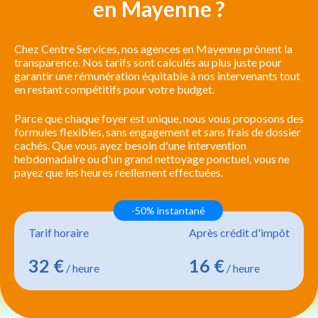
en Mayenne ?
Chez Centre Services, nos agences en Mayenne prônent la
transparence. Nos tarifs sont calculés au plus juste pour
garantir une rémunération équitable à nos intervenants tout
en restant compétitifs pour votre budget.
Parce que chaque foyer est unique, nous vous proposons des
formules flexibles, sans engagement et sans frais de dossier
cachés. Que vous ayez besoin d'une intervention
hebdomadaire ou d'un grand nettoyage ponctuel, vous ne
payez que les heures réellement effectuées.
-50% instantané
Tarif horaire
Après crédit d'impôt
32 €
16 €
/ heure
/ heure