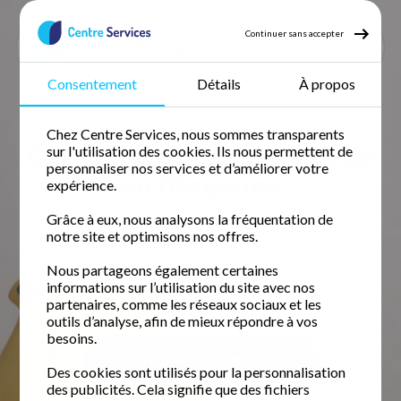
Continuer sans accepter
Consentement
Détails
À propos
Accueil
Garde d'enfant
Garde d'enfant Mayenne
Garde d'enfant Mayenne
Chez Centre Services, nous sommes transparents
Garde d'enfants à domicile
sur l'utilisation des cookies. Ils nous permettent de
personnaliser nos services et d’améliorer votre
en Mayenne
expérience.
Grâce à eux, nous analysons la fréquentation de
notre site et optimisons nos offres.
Retrouvez votre temps libre avec une femme de
ménage fiable et expérimentée. Profitez de
50%
Nous partageons également certaines
de crédit d'impôt immédiat
pour un domicile
informations sur l’utilisation du site avec nos
impeccable.
partenaires, comme les réseaux sociaux et les
outils d’analyse, afin de mieux répondre à vos
besoins.
Demander un devis gratuit
Des cookies sont utilisés pour la personnalisation
des publicités. Cela signifie que des fichiers