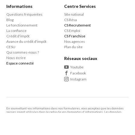
qualité de notre travail et la fiabilité de nos
Informations
Centre Services
intervenants, et non par un contrat contraignant.
Questions fréquentes
Site national
Blog
CS Résa
Le fonctionnement
CS Recrutement
La confiance
CS Emploi
Crédit d'impôt
CS Franchise
Avance du crédit d'impôt
Nos agences
CESU
Plan du site
Qui sommes-nous ?
Nous écrire
Réseaux sociaux
Espace connecté
Youtube
Facebook
Instagram
En soumettant vos informations dans nos formulaires, vous acceptez que les données
saisies soient utilisées dans le cadre de vos demandes d'informations. Les données
personnelles que vous nous confiez ne sont pas transmises, louées, ou commercialisées à
des tiers.
En savoir +
Le consommateur a le droit de s'inscrire sur une liste d'opposition au démarcharge
téléphonique