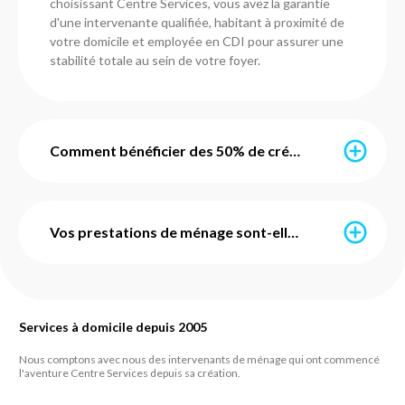
choisissant Centre Services, vous avez la garantie
d'une intervenante qualifiée, habitant à proximité de
votre domicile et employée en CDI pour assurer une
stabilité totale au sein de votre foyer.
Comment bénéficier des 50% de crédit d'impôt immédiat ?
Grâce au service d'avance immédiate mis en place par
l'URSSAF, vous ne payez que la moitié de votre facture
Vos prestations de ménage sont-elles avec ou sans engagement ?
chaque mois. Nos agences en Mayenne s'occupent de
toute la configuration administrative pour vous. Une
fois activé, le crédit d'impôt de 50 % est déduit en
Chez Centre Services, nous prônons la liberté. Toutes
temps réel : si votre prestation coûte 100 €, seuls 50
nos prestations de ménage et de repassage sont
€ sont prélevés sur votre compte. C'est simple,
Services à domicile depuis 2005
sans engagement de durée et sans frais de dossier
transparent et sans aucune avance de frais de votre
cachés. Vous pouvez suspendre, modifier ou arrêter
Nous comptons avec nous des intervenants de ménage qui ont commencé
part.
vos interventions sur simple appel à votre agence de
l'aventure Centre Services depuis sa création.
proximité. Notre objectif est de vous fidéliser par la