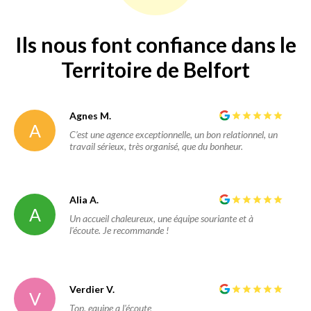
Ils nous font confiance dans le
Territoire de Belfort
Agnes M.
A
C’est une agence exceptionnelle, un bon relationnel, un
travail sérieux, très organisé, que du bonheur.
Alia A.
A
Un accueil chaleureux, une équipe souriante et à
l'écoute. Je recommande !
Verdier V.
V
Top, equipe a l'écoute