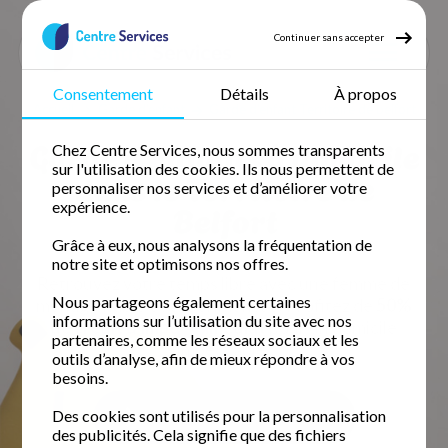
Continuer sans accepter
Consentement
Détails
À propos
Accueil
Garde d'enfant
Garde d'enfant Territoire de belfort
Garde d'enfants à domicile
Chez Centre Services, nous sommes transparents
sur l'utilisation des cookies. Ils nous permettent de
dans le Territoire de
personnaliser nos services et d’améliorer votre
Belfort
expérience.
Grâce à eux, nous analysons la fréquentation de
notre site et optimisons nos offres.
Retrouvez votre temps libre avec une femme de
Nous partageons également certaines
ménage fiable et expérimentée. Profitez de
50%
informations sur l’utilisation du site avec nos
de crédit d'impôt immédiat
pour un domicile
partenaires, comme les réseaux sociaux et les
impeccable.
outils d’analyse, afin de mieux répondre à vos
besoins.
Des cookies sont utilisés pour la personnalisation
Demander un devis gratuit
des publicités. Cela signifie que des fichiers