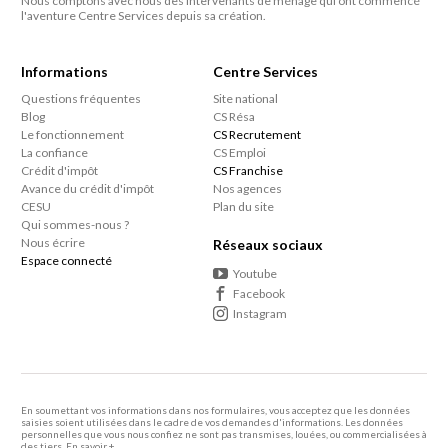
Nous comptons avec nous des intervenants de ménage qui ont commencé
aucune avance de frais de votre part.
vos interventions sur simple appel à votre agence de
l'aventure Centre Services depuis sa création.
proximité. Notre objectif est de vous fidéliser par la
qualité de notre travail et la fiabilité de nos
Informations
Centre Services
intervenants, et non par un contrat contraignant.
Questions fréquentes
Site national
Blog
CS Résa
Le fonctionnement
CS Recrutement
La confiance
CS Emploi
Crédit d'impôt
CS Franchise
Avance du crédit d'impôt
Nos agences
CESU
Plan du site
Qui sommes-nous ?
Nous écrire
Réseaux sociaux
Espace connecté
Youtube
Facebook
Instagram
En soumettant vos informations dans nos formulaires, vous acceptez que les données
saisies soient utilisées dans le cadre de vos demandes d'informations. Les données
personnelles que vous nous confiez ne sont pas transmises, louées, ou commercialisées à
des tiers.
En savoir +