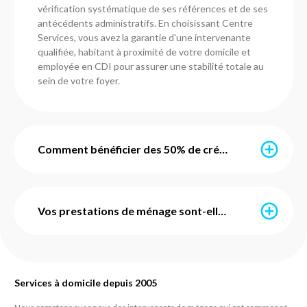
vérification systématique de ses références et de ses
antécédents administratifs. En choisissant Centre
Services, vous avez la garantie d'une intervenante
qualifiée, habitant à proximité de votre domicile et
employée en CDI pour assurer une stabilité totale au
sein de votre foyer.
Comment bénéficier des 50% de crédit d'impôt immédiat ?
Grâce au service d'avance immédiate mis en place par
l'URSSAF, vous ne payez que la moitié de votre facture
Vos prestations de ménage sont-elles avec ou sans engagement ?
chaque mois. Nos agences dans le Territoire de
Belfort s'occupent de toute la configuration
administrative pour vous. Une fois activé, le crédit
Chez Centre Services, nous prônons la liberté. Toutes
d'impôt de 50 % est déduit en temps réel : si votre
nos prestations de ménage et de repassage sont
prestation coûte 100 €, seuls 50 € sont prélevés sur
Services à domicile depuis 2005
sans engagement de durée et sans frais de dossier
votre compte. C'est simple, transparent et sans
cachés. Vous pouvez suspendre, modifier ou arrêter