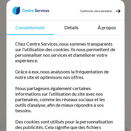
Continuer sans accepter
Consentement
Détails
À propos
Accueil
Ménage à domicile
Ménage Territoire de belfort
Ménage à domicile dans le
Chez Centre Services, nous sommes transparents
sur l'utilisation des cookies. Ils nous permettent de
Territoire de Belfort
personnaliser nos services et d’améliorer votre
expérience.
Grâce à eux, nous analysons la fréquentation de
Retrouvez votre temps libre avec une femme de
notre site et optimisons nos offres.
ménage fiable et expérimentée. Profitez de
50%
de crédit d'impôt immédiat
pour un domicile
Nous partageons également certaines
impeccable.
informations sur l’utilisation du site avec nos
partenaires, comme les réseaux sociaux et les
outils d’analyse, afin de mieux répondre à vos
besoins.
Demander un devis gratuit
Des cookies sont utilisés pour la personnalisation
des publicités. Cela signifie que des fichiers