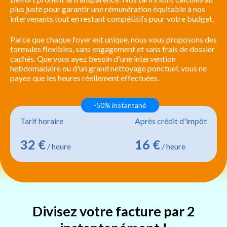
plus juste pour garantir une rémunération équitable à nos
intervenants tout en restant compétitifs pour votre budget.
Parce que chaque foyer est unique, nous vous proposons des
formules flexibles, sans engagement et sans frais de dossier
cachés. Que vous ayez besoin d'une intervention
hebdomadaire ou d'un grand nettoyage ponctuel, vous ne
payez que les heures réellement effectuées.
-50% instantané
Tarif horaire
Après crédit d'impôt
32 €
16 €
/ heure
/ heure
Divisez votre facture par 2