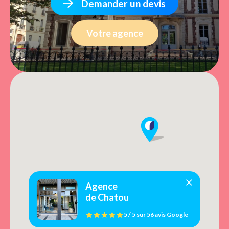
Demander un devis
Votre agence
Agence
de Chatou
5 / 5
sur
56 avis
Google