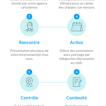
besoin par votre agence
(30 min) pour un cahier
catovienne.
des charges sur-mesure.
3
4
Rencontre
Action
Présentation physique de
Début des prestations
votre intervenant(e) chez
avec pointage par
vous.
télégestion (facturation
au réel).
5
6
Contrôle
Continuité
Suivi qualité après la
Remplacement