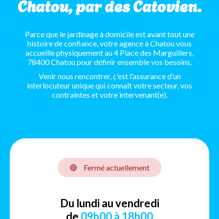
Chatou, par des Catovien.
Parce que le jardinage à domicile est avant tout une
histoire de confiance, votre agence à Chatou vous
accueille physiquement au 4 Place des Marguillers,
78400 Chatou pour définir ensemble vos besoins.
Venir nous rencontrer, c’est l’assurance d’un
interlocuteur unique qui connaît votre secteur, vos
contraintes et votre intervenant(e).
🔴
Fermé actuellement
Du lundi au vendredi
de
09h00 à 18h00