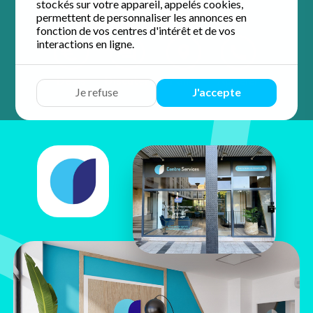
stockés sur votre appareil, appelés cookies,
permettent de personnaliser les annonces en
fonction de vos centres d'intérêt et de vos
interactions en ligne.
Devis
Discuter
Y aller
Appeler
Je refuse
J'accepte
Chaimaa
Haddi
4 Place des Marguillers
78400 Chatou