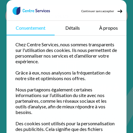
Continuer sans accepter
Consentement
Détails
À propos
Accueil
Jardinage
Jardinage Yvelines
Jardinage Chatou
Chez Centre Services, nous sommes transparents
sur l'utilisation des cookies. Ils nous permettent de
personnaliser nos services et d’améliorer votre
expérience.
Grâce à eux, nous analysons la fréquentation de
notre site et optimisons nos offres.
Jardinage à domicile à
Nous partageons également certaines
Chatou
informations sur l’utilisation du site avec nos
partenaires, comme les réseaux sociaux et les
outils d’analyse, afin de mieux répondre à vos
besoins.
Profitez de 50% de crédit d'impôt immédiat avec votre
agence de proximité pour un domicile impeccable.
Des cookies sont utilisés pour la personnalisation
des publicités. Cela signifie que des fichiers
5 / 5 sur 56 avis
Google