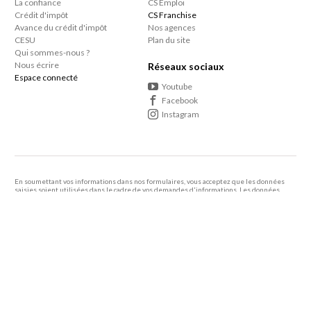
La confiance
CS Emploi
Crédit d'impôt
CS Franchise
Avance du crédit d'impôt
Nos agences
CESU
Plan du site
Qui sommes-nous ?
Nous écrire
Réseaux sociaux
Espace connecté
Youtube
Facebook
Instagram
En soumettant vos informations dans nos formulaires, vous acceptez que les données
saisies soient utilisées dans le cadre de vos demandes d'informations. Les données
personnelles que vous nous confiez ne sont pas transmises, louées, ou commercialisées à
des tiers.
En savoir +
Le consommateur a le droit de s'inscrire sur une liste d'opposition au démarcharge
téléphonique
Vous bénéficiez de 50% de crédit d’impôt sur le ménage et repassage à domicile ainsi
que sur tous les autres services à domicile proposés par votre agence de proximité.
Article 199 sexdecies du Code Général des Impôts.
2005 - 2026 Centre Services -
Mentions légales
-
Politique de confidentialité