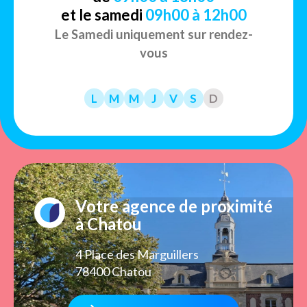
et le samedi
09h00 à 12h00
Le Samedi uniquement sur rendez-
vous
L
M
M
J
V
S
D
Votre agence de proximité
à Chatou
4 Place des Marguillers
78400 Chatou