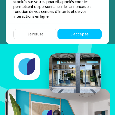
stockés sur votre appareil, appelés cookies,
permettent de personnaliser les annonces en
fonction de vos centres d'intérêt et de vos
interactions en ligne.
Devis
Discuter
Y aller
Appeler
Je refuse
J'accepte
Chaimaa
Haddi
4 Place des Marguillers
78400 Chatou