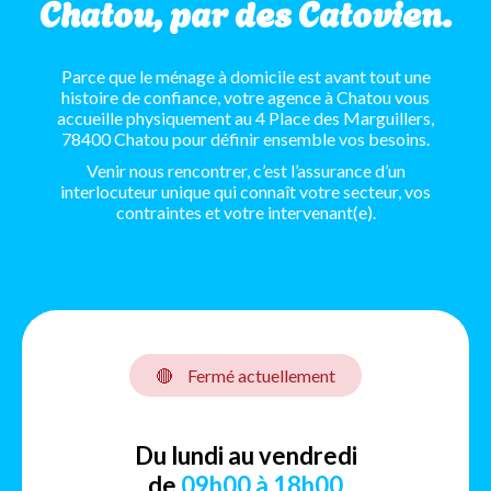
Chatou, par des Catovien.
Parce que le ménage à domicile est avant tout une
histoire de confiance, votre agence à Chatou vous
accueille physiquement au 4 Place des Marguillers,
78400 Chatou pour définir ensemble vos besoins.
Venir nous rencontrer, c’est l’assurance d’un
interlocuteur unique qui connaît votre secteur, vos
contraintes et votre intervenant(e).
🔴
Fermé actuellement
Du lundi au vendredi
de
09h00 à 18h00