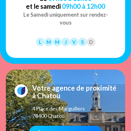
et le samedi
09h00 à 12h00
Le Samedi uniquement sur rendez-
vous
L
M
M
J
V
S
D
Votre agence de proximité
à Chatou
4 Place des Marguillers
78400 Chatou