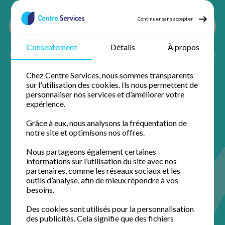
Continuer sans accepter
Consentement
Détails
À propos
Accueil
Ménage à domicile
Ménage Yvelines
Ménage Chatou
Chez Centre Services, nous sommes transparents
sur l'utilisation des cookies. Ils nous permettent de
personnaliser nos services et d’améliorer votre
expérience.
Grâce à eux, nous analysons la fréquentation de
notre site et optimisons nos offres.
Ménage à domicile à
Nous partageons également certaines
Chatou
informations sur l’utilisation du site avec nos
partenaires, comme les réseaux sociaux et les
outils d’analyse, afin de mieux répondre à vos
besoins.
Profitez de 50% de crédit d'impôt immédiat avec votre
agence de proximité pour un domicile impeccable.
Des cookies sont utilisés pour la personnalisation
des publicités. Cela signifie que des fichiers
5 / 5 sur 56 avis
Google