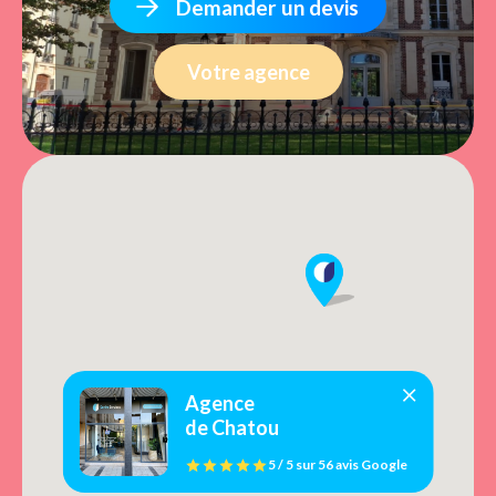
Demander un devis
Votre agence
Agence
de Chatou
5 / 5
sur
56 avis
Google