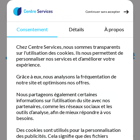
Continuer sans accepter
Consentement
Détails
À propos
Accueil
Jardinage
Jardinage Puy de dôme
Chez Centre Services, nous sommes transparents
Jardinage Ennezat
Liste des agences qui peuvent
sur l'utilisation des cookies. Ils nous permettent de
personnaliser nos services et d’améliorer votre
intervenir
expérience.
chez vous
Grâce à eux, nous analysons la fréquentation de
notre site et optimisons nos offres.
Nous partageons également certaines
Clermont-Ferrand (63000)
Issoire (63500)
informations sur l’utilisation du site avec nos
partenaires, comme les réseaux sociaux et les
outils d’analyse, afin de mieux répondre à vos
besoins.
Des cookies sont utilisés pour la personnalisation
des publicités. Cela signifie que des fichiers