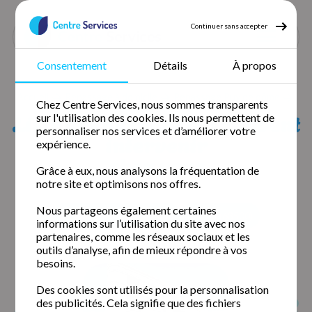
Continuer sans accepter
Consentement
Détails
À propos
Accueil
Repassage à domicile
Repassage Puy de dôme
Chez Centre Services, nous sommes transparents
Repassage Ennezat
Liste des agences qui peuvent
sur l'utilisation des cookies. Ils nous permettent de
personnaliser nos services et d’améliorer votre
intervenir
expérience.
chez vous
Grâce à eux, nous analysons la fréquentation de
notre site et optimisons nos offres.
Nous partageons également certaines
Clermont-Ferrand (63000)
Issoire (63500)
informations sur l’utilisation du site avec nos
partenaires, comme les réseaux sociaux et les
outils d’analyse, afin de mieux répondre à vos
besoins.
Des cookies sont utilisés pour la personnalisation
des publicités. Cela signifie que des fichiers