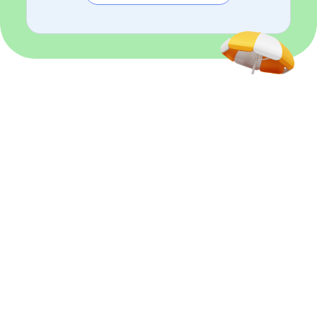
3
h offertes
Été sans ménage
Du 01 juillet 2026 au 31 août 2026
J'en profite
En savoir plus
Services à domicile depuis 2005
Nous comptons avec nous des intervenants de ménage qui ont commencé
l'aventure Centre Services depuis sa création.