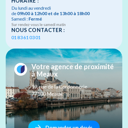
HORAIRE :
Du lundi au vendredi
de
09h00 à 12h00 et de 13h00 à 18h00
Samedi :
Fermé
Sur rendez-vous le samedi matin
NOUS CONTACTER :
01 83 61 03 01
Votre agence de proximité
à Meaux
19, rue de la Cordonnerie
77100 Meaux
Demander un devis