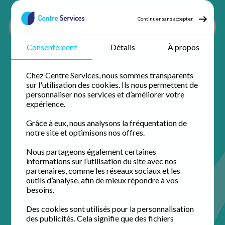
Continuer sans accepter
Consentement
Détails
À propos
Accueil
Nos agences
Seine et marne
Meaux
Chez Centre Services, nous sommes transparents
sur l'utilisation des cookies. Ils nous permettent de
personnaliser nos services et d’améliorer votre
expérience.
Grâce à eux, nous analysons la fréquentation de
notre site et optimisons nos offres.
Votre agence de
Nous partageons également certaines
services à la personne à
informations sur l’utilisation du site avec nos
partenaires, comme les réseaux sociaux et les
Meaux
outils d’analyse, afin de mieux répondre à vos
besoins.
Des cookies sont utilisés pour la personnalisation
Installée au cœur de la ville, l'équipe de Centre Services
des publicités. Cela signifie que des fichiers
Meaux simplifie votre quotidien. Profitez d'un