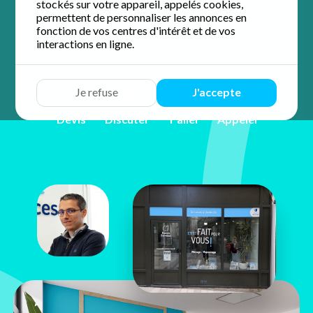
stockés sur votre appareil, appelés cookies,
accompagnement personnalisé et de proximité.
permettent de personnaliser les annonces en
fonction de vos centres d'intérêt et de vos
4.6 / 5 sur 58 avis
Google
interactions en ligne.
Je refuse
J'accepte
Devis
Discuter
Y aller
Appeler
Sebastien
Perez
19, rue de la Cordonnerie
77100 Meaux