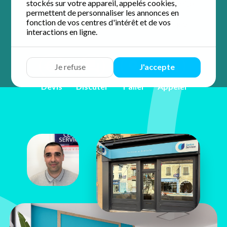
stockés sur votre appareil, appelés cookies,
accompagnement personnalisé et de proximité.
permettent de personnaliser les annonces en
fonction de vos centres d'intérêt et de vos
4.8 / 5 sur 117 avis
Google
interactions en ligne.
Je refuse
J'accepte
Devis
Discuter
Y aller
Appeler
Nelson Pires
19, place Jean Jaurès
77140 Nemours