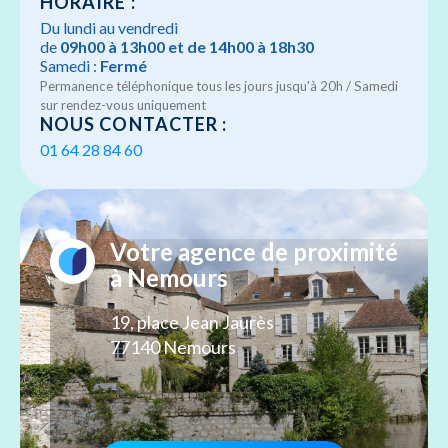
HORAIRE :
Du lundi au vendredi
de
09h00 à 13h00 et de 14h00 à 18h30
Samedi :
Fermé
Permanence téléphonique tous les jours jusqu'à 20h / Samedi
sur rendez-vous uniquement
NOUS CONTACTER :
01 64 28 84 60
Votre agence de proximité
à Nemours
19, place Jean Jaurès
77140 Nemours