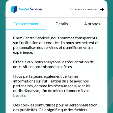
Continuer sans accepter
Consentement
Détails
À propos
Accueil
Nos agences
Seine et marne
Nemours
Chez Centre Services, nous sommes transparents
sur l'utilisation des cookies. Ils nous permettent de
personnaliser nos services et d’améliorer votre
expérience.
Grâce à eux, nous analysons la fréquentation de
notre site et optimisons nos offres.
Votre agence de
Nous partageons également certaines
services à la personne à
informations sur l’utilisation du site avec nos
partenaires, comme les réseaux sociaux et les
Nemours
outils d’analyse, afin de mieux répondre à vos
besoins.
Des cookies sont utilisés pour la personnalisation
Installée au cœur de la ville, l'équipe de Centre Services
des publicités. Cela signifie que des fichiers
Nemours simplifie votre quotidien. Profitez d'un