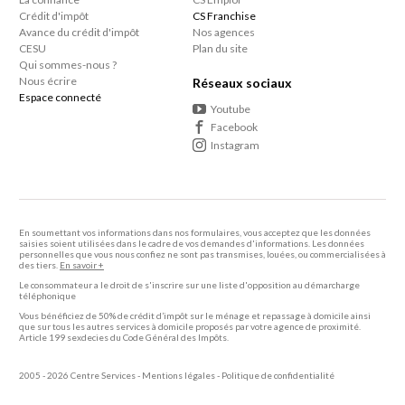
Crédit d'impôt
CS Franchise
Avance du crédit d'impôt
Nos agences
CESU
Plan du site
Qui sommes-nous ?
Nous écrire
Réseaux sociaux
Espace connecté
Youtube
Facebook
Instagram
En soumettant vos informations dans nos formulaires, vous acceptez que les données
saisies soient utilisées dans le cadre de vos demandes d'informations. Les données
personnelles que vous nous confiez ne sont pas transmises, louées, ou commercialisées à
des tiers.
En savoir +
Le consommateur a le droit de s'inscrire sur une liste d'opposition au démarcharge
téléphonique
Vous bénéficiez de 50% de crédit d’impôt sur le ménage et repassage à domicile ainsi
que sur tous les autres services à domicile proposés par votre agence de proximité.
Article 199 sexdecies du Code Général des Impôts.
2005 - 2026 Centre Services -
Mentions légales
-
Politique de confidentialité