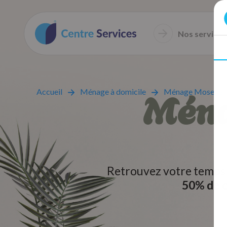
Nos services
Ména
Accueil
Ménage à domicile
Ménage Moselle
Retrouvez votre temps 
50% de c