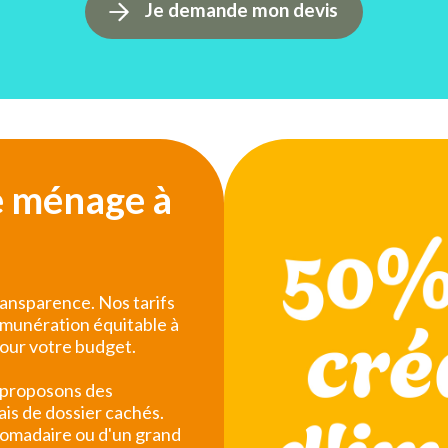
Je demande mon devis
e ménage à
ansparence. Nos tarifs
rémunération équitable à
pour votre budget.
 proposons des
ais de dossier cachés.
domadaire ou d'un grand