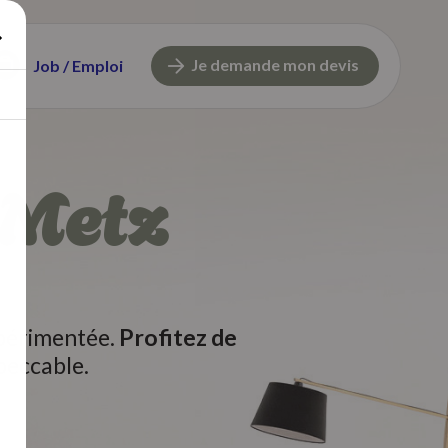
Je demande mon devis
Job / Emploi
 Metz
xpérimentée.
Profitez de
peccable.