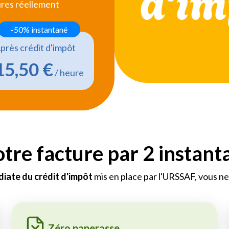
ures réellement
-50% instantané
près crédit d'impôt
15,50 €
/ heure
otre facture par 2 instan
iate du crédit d'impôt
mis en place par l'URSSAF, vous ne 
Zéro paperasse