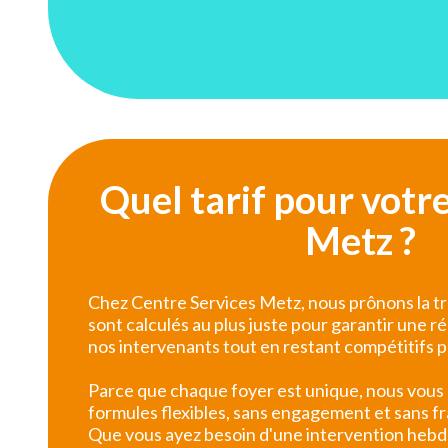
Quel tarif pour votr
Metz ?
Chez Centre Services Metz, nous prônons la tr
sont calculés au plus juste pour garantir une 
nos intervenants tout en restant compétitifs 
Parce que chaque foyer est unique, nous vous
formules flexibles, sans engagement et sans fr
Que vous ayez besoin d'une intervention heb