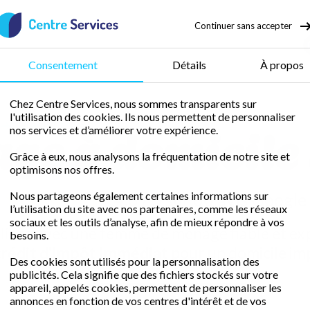
Continuer sans accepter
50 % de crédit d’impôt
Consentement
Détails
À propos
Chez Centre Services, nous sommes transparents sur
l'utilisation des cookies. Ils nous permettent de personnaliser
ge à domicile
Ménage Metz
nos services et d’améliorer votre expérience.
Grâce à eux, nous analysons la fréquentation de notre site et
optimisons nos offres.
Nous partageons également certaines informations sur
4.6 / 5 sur 60 avis
Google
l’utilisation du site avec nos partenaires, comme les réseaux
sociaux et les outils d’analyse, afin de mieux répondre à vos
libre avec une femme de ménage fiable et e
besoins.
rédit d'impôt immédiat
pour un domicile im
Des cookies sont utilisés pour la personnalisation des
publicités. Cela signifie que des fichiers stockés sur votre
appareil, appelés cookies, permettent de personnaliser les
Demander un devis gratuit
annonces en fonction de vos centres d'intérêt et de vos