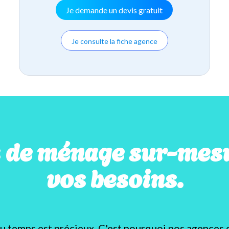
Je demande un devis gratuit
Je consulte la fiche agence
s de ménage sur-mesu
vos besoins.
temps est précieux. C'est pourquoi nos agences 