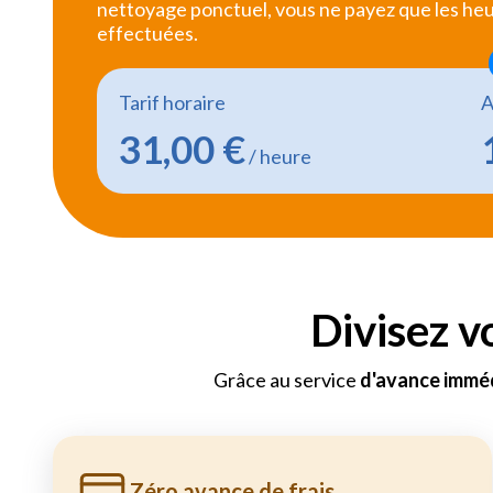
nettoyage ponctuel, vous ne payez que les he
effectuées.
Tarif horaire
A
31,00 €
/ heure
Divisez v
Grâce au service
d'avance imméd
Zéro avance de frais