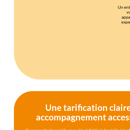
Un ent
v
appa
expe
Une tarification clair
accompagnement access