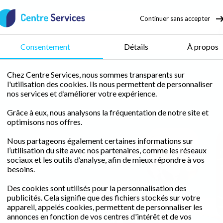
Continuer sans accepter
nage
Consentement
Détails
À propos
Chez Centre Services, nous sommes transparents sur
l'utilisation des cookies. Ils nous permettent de personnaliser
La Rochelle
nos services et d’améliorer votre expérience.
Grâce à eux, nous analysons la fréquentation de notre site et
optimisons nos offres.
nce de
Nous partageons également certaines informations sur
Fanny &
l’utilisation du site avec nos partenaires, comme les réseaux
Stéphane
à la
sociaux et les outils d’analyse, afin de mieux répondre à vos
Clichy
besoins.
 à La
Des cookies sont utilisés pour la personnalisation des
publicités. Cela signifie que des fichiers stockés sur votre
le
appareil, appelés cookies, permettent de personnaliser les
annonces en fonction de vos centres d'intérêt et de vos