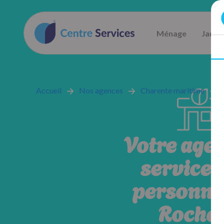
Ménage
Jardi
Accueil
Nos agences
Charente maritime
Votre age
services 
personne
Rochel