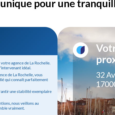
unique pour une tranquilli
Vot
prox
 votre agence de La Rochelle.
intervenant idéal.
32 Av
ence de La Rochelle, vous
dié qui connaît parfaitement
17000
antir une stabilité exemplaire
ntions, nous veillons au
mble vraiment.