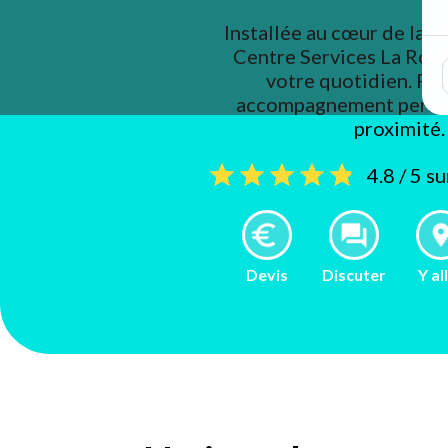
Installée au cœur de la vi
Centre Services La Roch
votre quotidien. Pro
accompagnement person
proximité.
4.8 / 5 s
Devis
Discuter
Y al