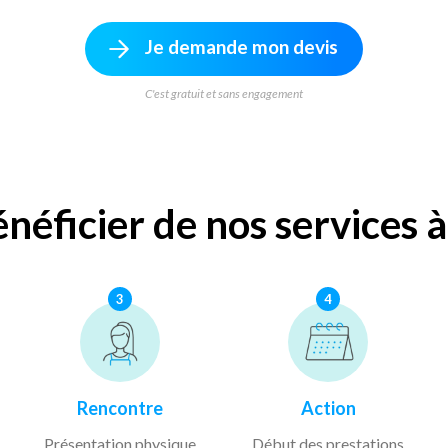
Je demande mon devis
C'est gratuit et sans engagement
éficier de nos services à
3
4
Rencontre
Action
Présentation physique
Début des prestations