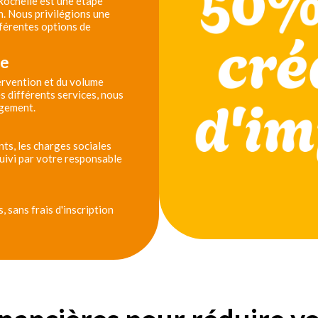
 Rochelle est une étape
n. Nous privilégions une
férentes options de
se
tervention et du volume
s différents services, nous
agement.
ts, les charges sociales
 suivi par votre responsable
 sans frais d'inscription