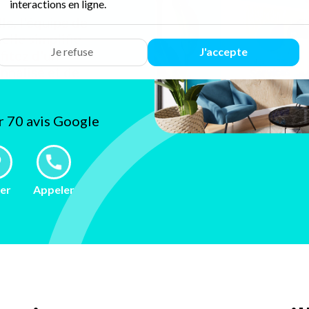
interactions en ligne.
lle, l'équipe de
elle simplifie
Je refuse
J'accepte
fitez d'un
nalisé et de
ur 70 avis
Google
ler
Appeler