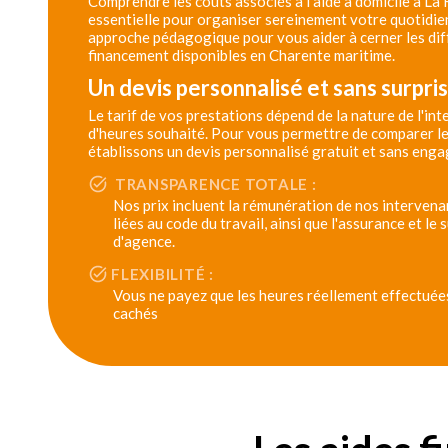
Comprendre les coûts associés à l'aide à domicile à La
essentielle pour organiser sereinement votre quotidie
approche pédagogique pour vous aider à cerner les dif
financement disponibles en Charente maritime.
Un devis personnalisé et sans surpri
Le tarif de vos prestations dépend de la nature de l'in
d'heures souhaité. Pour vous permettre de comparer le
établissons un devis personnalisé gratuit et sans eng
TRANSPARENCE TOTALE :
Nos prix incluent la rémunération de nos intervenan
liées au code du travail, ainsi que l'assurance et le
d'agence.
FLEXIBILITÉ :
Vous ne payez que les heures réellement effectuées,
cachés