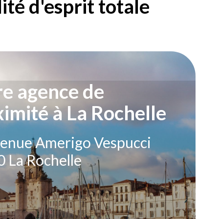
té d'esprit totale
re agence de
imité à La Rochelle
enue Amerigo Vespucci
 La Rochelle