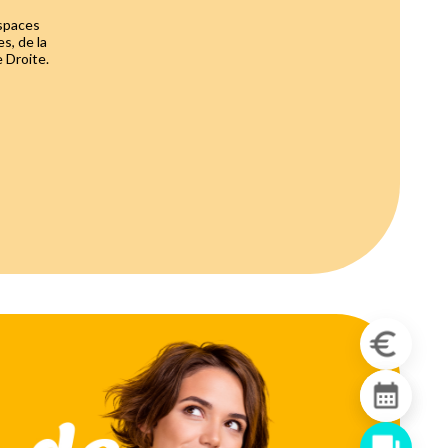
espaces
es, de la
e Droite.