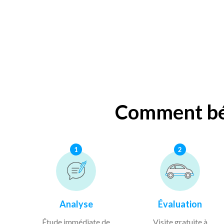
Comment bén
1
2
Analyse
Évaluation
Étude immédiate de
Visite gratuite à