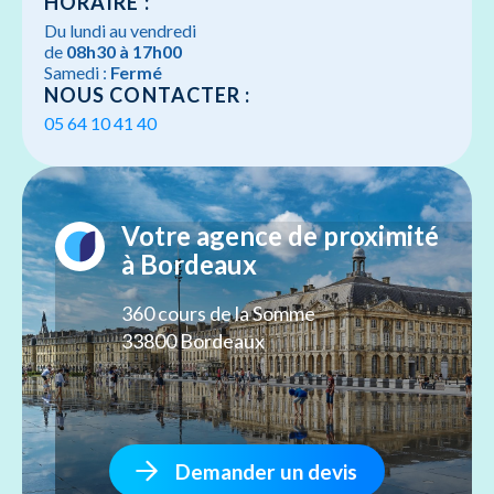
HORAIRE :
Du lundi au vendredi
de
08h30 à 17h00
Samedi :
Fermé
NOUS CONTACTER :
05 64 10 41 40
Votre agence de proximité
à Bordeaux
360 cours de la Somme
33800 Bordeaux
Demander un devis