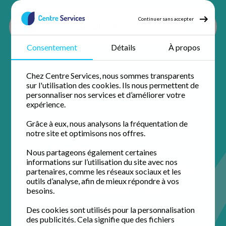
Continuer sans accepter
Consentement
Détails
À propos
Accueil
Nos agences
Gironde
Bordeaux
Bordeaux Sud
Chez Centre Services, nous sommes transparents
sur l'utilisation des cookies. Ils nous permettent de
personnaliser nos services et d’améliorer votre
expérience.
Grâce à eux, nous analysons la fréquentation de
notre site et optimisons nos offres.
Votre agence de
Nous partageons également certaines
services à la personne à
informations sur l’utilisation du site avec nos
partenaires, comme les réseaux sociaux et les
Bordeaux Sud
outils d’analyse, afin de mieux répondre à vos
besoins.
Des cookies sont utilisés pour la personnalisation
Installée au cœur de la ville, l'équipe de Centre Services
des publicités. Cela signifie que des fichiers
Bordeaux Sud simplifie votre quotidien. Profitez d'un