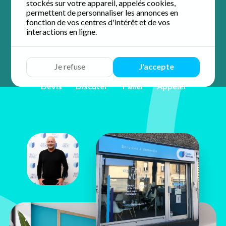
stockés sur votre appareil, appelés cookies,
accompagnement personnalisé et de proximité.
permettent de personnaliser les annonces en
fonction de vos centres d'intérêt et de vos
4.8 / 5 sur 58 avis
Google
interactions en ligne.
Je refuse
J'accepte
Devis
Discuter
Y aller
Appeler
Jean-Philippe
Santos
360 cours de la Somme
33800 Bordeaux