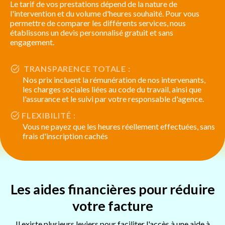
Le tarif de vos prestations dépend de la nature de
l'intervention et du volume d'heures souhaité. Pour vous
permettre de comparer les différents services, nous
établissons un devis personnalisé gratuit et sans
engagement.
TRANSPARENCE TOTALE :
Nos prix incluent la rémunération de nos intervenants,
les charges sociales liées au code du travail, ainsi que
l'assurance et le suivi par votre responsable d'agence.
FLEXIBILITÉ :
Vous ne payez que les heures réellement effectuées, sans
frais d'inscription cachés
Les aides financières pour réduire
votre facture
Il existe plusieurs leviers pour faciliter l'accès à une aide à