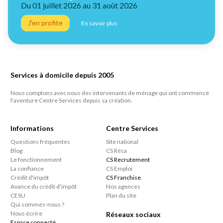
Du 01 juillet 2026 au 31 août 2026
J'en profite
En savoir plus
Services à domicile depuis 2005
Nous comptons avec nous des intervenants de ménage qui ont commencé
l'aventure Centre Services depuis sa création.
Informations
Centre Services
Questions fréquentes
Site national
Blog
CS Résa
Le fonctionnement
CS Recrutement
La confiance
CS Emploi
Crédit d'impôt
CS Franchise
Avance du crédit d'impôt
Nos agences
CESU
Plan du site
Qui sommes-nous ?
Nous écrire
Réseaux sociaux
Espace connecté