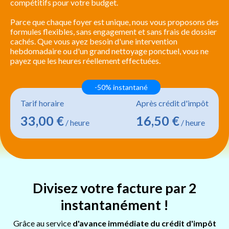
compétitifs pour votre budget.
Parce que chaque foyer est unique, nous vous proposons des
formules flexibles, sans engagement et sans frais de dossier
cachés. Que vous ayez besoin d'une intervention
hebdomadaire ou d'un grand nettoyage ponctuel, vous ne
payez que les heures réellement effectuées.
-50% instantané
Tarif horaire
Après crédit d'impôt
33,00 €
16,50 €
/ heure
/ heure
Divisez votre facture par 2
instantanément !
Grâce au service
d'avance immédiate du crédit d'impôt