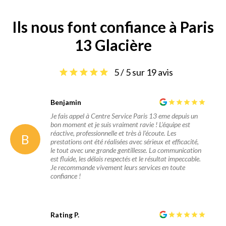
is
Ils nous font confiance à Paris
I
13 Glacière
5 / 5 sur 19 avis
Benjamin
Je fais appel à Centre Service Paris 13 eme depuis un
bon moment et je suis vraiment ravie ! L’équipe est
réactive, professionnelle et très à l’écoute. Les
B
prestations ont été réalisées avec sérieux et efficacité,
le tout avec une grande gentillesse. La communication
est fluide, les délais respectés et le résultat impeccable.
Je recommande vivement leurs services en toute
confiance !
Rating P.