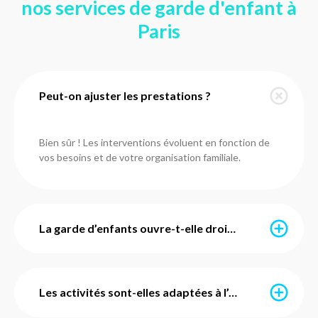
nos services de garde d'enfant à
Paris
Peut-on ajuster les prestations ?
Bien sûr ! Les interventions évoluent en fonction de
vos besoins et de votre organisation familiale.
La garde d’enfants ouvre-t-elle droit à des aides financières ?
Oui. Selon votre situation, vous pouvez bénéficier de
différentes aides, comme le complément de libre choix
Les activités sont-elles adaptées à l’âge de mon enfant ?
du mode de garde (CMG) ou le crédit d’impôt de 50 %.