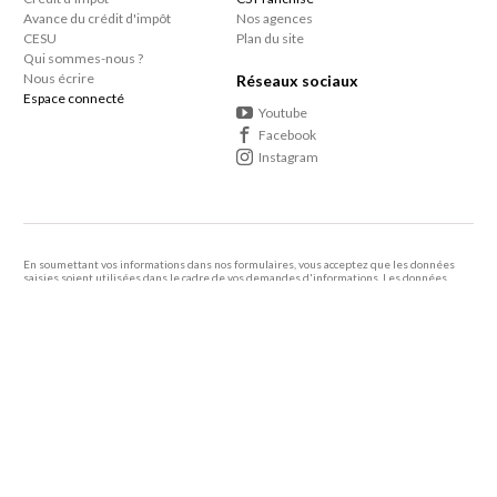
Avance du crédit d'impôt
Nos agences
CESU
Plan du site
Qui sommes-nous ?
Nous écrire
Réseaux sociaux
Espace connecté
Youtube
Facebook
Instagram
En soumettant vos informations dans nos formulaires, vous acceptez que les données
saisies soient utilisées dans le cadre de vos demandes d'informations. Les données
personnelles que vous nous confiez ne sont pas transmises, louées, ou commercialisées à
des tiers.
En savoir +
Le consommateur a le droit de s'inscrire sur une liste d'opposition au démarcharge
téléphonique
Vous bénéficiez de 50% de crédit d’impôt sur le ménage et repassage à domicile ainsi
que sur tous les autres services à domicile proposés par votre agence de proximité.
Article 199 sexdecies du Code Général des Impôts.
2005 - 2026 Centre Services -
Mentions légales
-
Politique de confidentialité