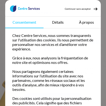
Continuer sans accepter
Consentement
Détails
À propos
Accueil
Garde d'enfant
Garde d'enfant Paris
Chez Centre Services, nous sommes transparents
Garde d'enfant Paris
Garde d'enfants à domicile
sur l'utilisation des cookies. Ils nous permettent de
personnaliser nos services et d’améliorer votre
Paris
expérience.
Grâce à eux, nous analysons la fréquentation de
4.9 / 5 sur 145 avis
Google
notre site et optimisons nos offres.
Retrouvez votre temps libre avec une nounou
Nous partageons également certaines
fiable et expérimentée.
Profitez de 50% de
informations sur l’utilisation du site avec nos
crédit d'impôt immédiat
pour un domicile
partenaires, comme les réseaux sociaux et les
impeccable.
outils d’analyse, afin de mieux répondre à vos
besoins.
Des cookies sont utilisés pour la personnalisation
Demander un devis gratuit
des publicités. Cela signifie que des fichiers