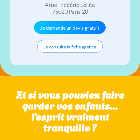
4 rue Frédéric Loliée
75020 Paris 20
Je demande un devis gratuit
Je consulte la fiche agence
Et si vous pouviez faire
garder vos enfants…
l’esprit vraiment
tranquille ?