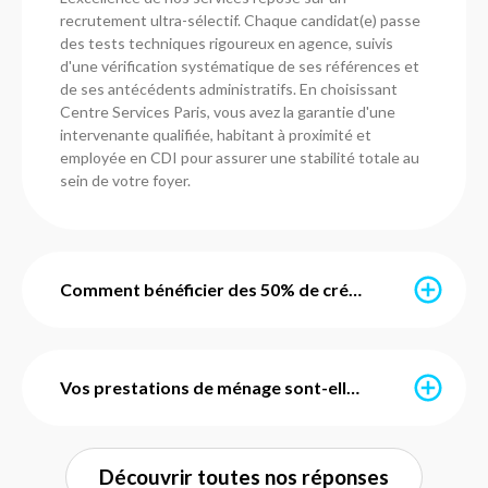
recrutement ultra-sélectif. Chaque candidat(e) passe
des tests techniques rigoureux en agence, suivis
d'une vérification systématique de ses références et
de ses antécédents administratifs. En choisissant
Centre Services Paris, vous avez la garantie d'une
intervenante qualifiée, habitant à proximité et
employée en CDI pour assurer une stabilité totale au
sein de votre foyer.
Comment bénéficier des 50% de crédit d'impôt immédiat ?
Grâce au service d'avance immédiate mis en place par
l'URSSAF, vous ne payez que la moitié de votre facture
Vos prestations de ménage sont-elles avec ou sans engagement ?
chaque mois. Nos agences de Paris s'occupent de
toute la configuration administrative pour vous. Une
fois activé, le crédit d'impôt de 50 % est déduit en
Chez Centre Services Paris, nous prônons la liberté.
Découvrir toutes nos réponses
temps réel : si votre prestation coûte 100 €, seuls 50
Toutes nos prestations de ménage et de repassage