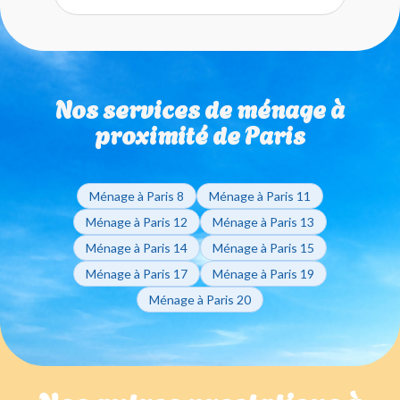
€ sont prélevés sur votre compte. C'est simple,
sont sans engagement de durée et sans frais de
transparent et sans aucune avance de frais de votre
dossier cachés. Vous pouvez suspendre, modifier ou
part.
arrêter vos interventions sur simple appel à votre
agence de proximité. Notre objectif est de vous
fidéliser par la qualité de notre travail et la fiabilité de
Nos services de ménage à
nos intervenants, et non par un contrat contraignant..
proximité de Paris
Ménage à Paris 8
Ménage à Paris 11
Ménage à Paris 12
Ménage à Paris 13
Ménage à Paris 14
Ménage à Paris 15
Ménage à Paris 17
Ménage à Paris 19
Ménage à Paris 20