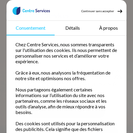
Continuer sans accepter
Consentement
Détails
À propos
Accueil
Ménage à domicile
Ménage Paris
Ménage Paris
Ménage à domicile Paris
Chez Centre Services, nous sommes transparents
sur l'utilisation des cookies. Ils nous permettent de
personnaliser nos services et d’améliorer votre
4.8 / 5 sur 541 avis
Google
expérience.
Retrouvez votre temps libre avec une femme de
Grâce à eux, nous analysons la fréquentation de
ménage fiable et expérimentée.
Profitez de 50%
notre site et optimisons nos offres.
de crédit d'impôt immédiat
pour un domicile
Nous partageons également certaines
impeccable.
informations sur l’utilisation du site avec nos
partenaires, comme les réseaux sociaux et les
outils d’analyse, afin de mieux répondre à vos
Demander un devis gratuit
besoins.
Des cookies sont utilisés pour la personnalisation
des publicités. Cela signifie que des fichiers