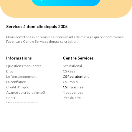
Services à domicile depuis 2005
Nous comptons avec nous des intervenants de ménage qui ont commencé
l'aventure Centre Services depuis sa création.
Informations
Centre Services
Questions fréquentes
Site national
Blog
CS Résa
Le fonctionnement
CS Recrutement
La confiance
CS Emploi
Crédit d'impôt
CS Franchise
Avance du crédit d'impôt
Nos agences
CESU
Plan du site
Qui sommes-nous ?
Nous écrire
Réseaux sociaux
Espace connecté
Youtube
Facebook
Instagram