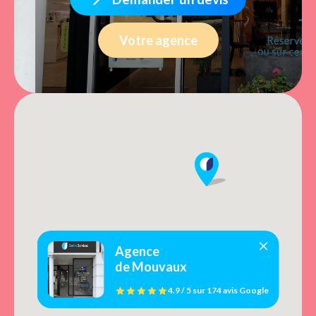
Votre agence
Agence
de Mouvaux
4.9 / 5
sur
174 avis
Google