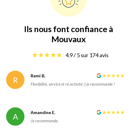
Ils nous font confiance à
Mouvaux
4.9 / 5 sur 174 avis
Remi B.
R
Flexibilité, service et ré activité :) je recommande !
Amandine E.
A
Je recommande.