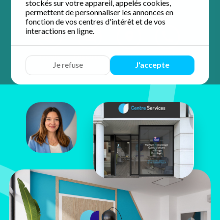
stockés sur votre appareil, appelés cookies,
permettent de personnaliser les annonces en
fonction de vos centres d'intérêt et de vos
interactions en ligne.
Devis
Discuter
Y aller
Appeler
Je refuse
J'accepte
Sonia Jadir
12 Rue Franklin Roosevelt
59420 Mouvaux