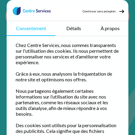
Continuer sans accepter
Consentement
Détails
À propos
Accueil
Ménage à domicile
Ménage Nord
Ménage Mouvaux
Chez Centre Services, nous sommes transparents
sur l'utilisation des cookies. Ils nous permettent de
personnaliser nos services et d’améliorer votre
expérience.
Grâce à eux, nous analysons la fréquentation de
notre site et optimisons nos offres.
Ménage à domicile à
Nous partageons également certaines
Mouvaux
informations sur l’utilisation du site avec nos
partenaires, comme les réseaux sociaux et les
outils d’analyse, afin de mieux répondre à vos
besoins.
Profitez de 50% de crédit d'impôt immédiat avec votre
agence de proximité pour un domicile impeccable.
Des cookies sont utilisés pour la personnalisation
des publicités. Cela signifie que des fichiers
4.9 / 5 sur 174 avis
Google