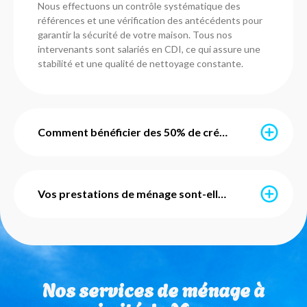
Nous effectuons un contrôle systématique des
références et une vérification des antécédents pour
garantir la sécurité de votre maison. Tous nos
intervenants sont salariés en CDI, ce qui assure une
stabilité et une qualité de nettoyage constante.
Comment bénéficier des 50% de crédit d'impôt immédiat ?
Grâce à l’avance immédiate du crédit d’impôt, vous ne
payez que 50% du montant de vos prestations. Ce
Vos prestations de ménage sont-elles avec ou sans engagement ?
service est mis en place par l'URSSAF et notre agence
s'occupe de l'intégralité des démarches
administratives pour vous. Vous pouvez également
Nos services de ménage sont totalement flexibles et
utiliser vos Chèques Emploi Service Universels (CESU)
sans engagement de durée. Que vous ayez besoin
pour régler vos factures de ménage à domicile.
d'un ménage ponctuel ou régulier, vous restez libre de
Nos services de ménage à
modifier ou d'arrêter vos interventions sur simple
appel à votre agence de Mouvaux.