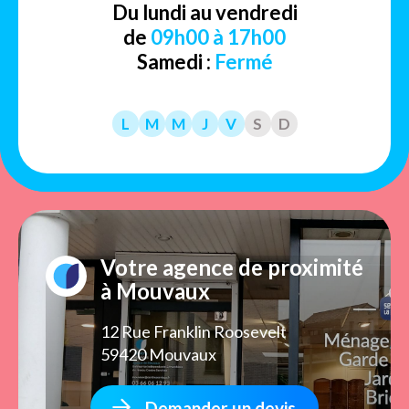
Du lundi au vendredi
de
09h00 à 17h00
Samedi :
Fermé
L
M
M
J
V
S
D
Votre agence de proximité
à Mouvaux
12 Rue Franklin Roosevelt
59420 Mouvaux
Demander un devis