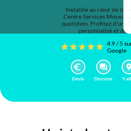
Installée au cœur de la vi
Centre Services Mouvaux 
quotidien. Profitez d'un
personnalisé et de 
4.9 / 5 s
Google
Devis
Discuter
Y al