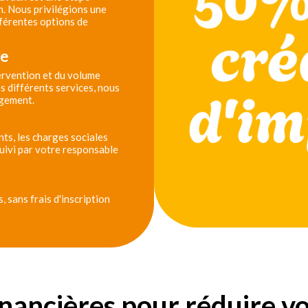
n. Nous privilégions une
férentes options de
se
tervention et du volume
s différents services, nous
agement.
ts, les charges sociales
 suivi par votre responsable
 sans frais d'inscription
inancières pour réduire v