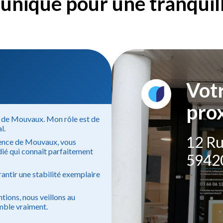
unique pour une tranquilli
Vot
pro
ce de Mouvaux. Mon rôle est de
l.
12 Ru
agence de Mouvaux, vous
dié qui connaît parfaitement
5942
antir une stabilité exemplaire
ntions, nous veillons au
mble vraiment.