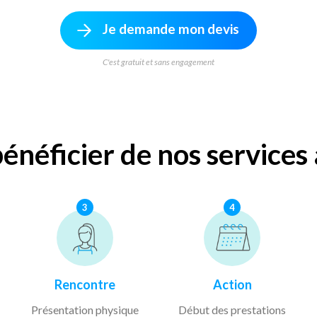
Je demande mon devis
C'est gratuit et sans engagement
néficier de nos service
3
4
Rencontre
Action
Présentation physique
Début des prestations