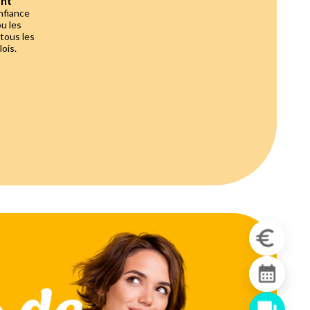
ant
nfiance
ou les
 tous les
ois.