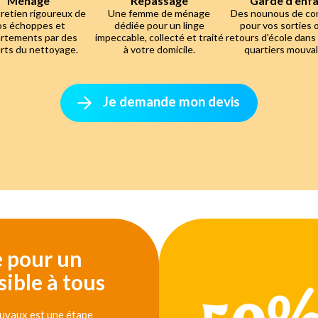
Ménage
Repassage
Garde d'enf
retien rigoureux de
Une femme de ménage
Des nounous de co
os échoppes et
dédiée pour un linge
pour vos sorties 
rtements par des
impeccable, collecté et traité
retours d'école dans
rts du nettoyage.
à votre domicile.
quartiers mouvall
Je demande mon devis
e pour un
ible à tous
ouvaux est une étape