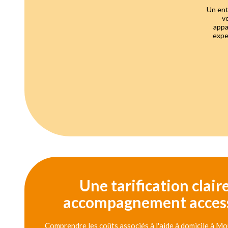
Un ent
v
appa
expe
Une tarification clair
accompagnement access
Comprendre les coûts associés à l'aide à domicile à M