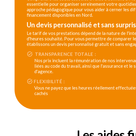
essentielle pour organiser sereinement votre quotidie
approche pédagogique pour vous aider à cerner les dif
financement disponibles en Nord.
Un devis personnalisé et sans surpri
Le tarif de vos prestations dépend de la nature de l'in
d'heures souhaité. Pour vous permettre de comparer le
établissons un devis personnalisé gratuit et sans eng
TRANSPARENCE TOTALE :
Nos prix incluent la rémunération de nos intervenan
liées au code du travail, ainsi que l'assurance et le
d'agence.
FLEXIBILITÉ :
Vous ne payez que les heures réellement effectuées,
cachés
Les aides f