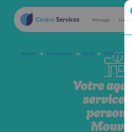
Ménage
Garde
Accueil
Nos agences
Nord
Mouvaux
Votre age
services 
personn
Mouva