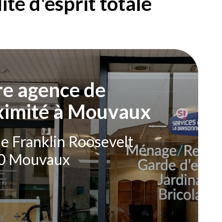
té d'esprit totale
re agence de
ximité à Mouvaux
e Franklin Roosevelt
0 Mouvaux