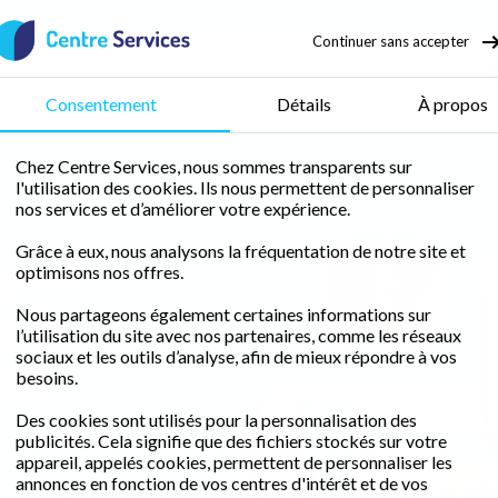
Continuer sans accepter
 d'enfant
Consentement
Détails
À propos
Chez Centre Services, nous sommes transparents sur
l'utilisation des cookies. Ils nous permettent de personnaliser
d
Repassage Mouvaux
nos services et d’améliorer votre expérience.
ge à
Grâce à eux, nous analysons la fréquentation de notre site et
optimisons nos offres.
Sonia Jadir
e à
Nous partageons également certaines informations sur
l’utilisation du site avec nos partenaires, comme les réseaux
ux
sociaux et les outils d’analyse, afin de mieux répondre à vos
besoins.
Des cookies sont utilisés pour la personnalisation des
édit d'impôt
publicités. Cela signifie que des fichiers stockés sur votre
ce de proximité
appareil, appelés cookies, permettent de personnaliser les
annonces en fonction de vos centres d'intérêt et de vos
peccable.