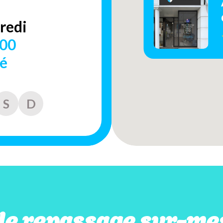
redi
h00
é
S
D
de repassage sur-me