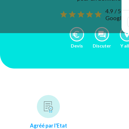
4.9 / 5 s
Google
Devis
Discuter
Y al
Agréé par l'Etat