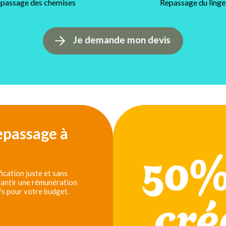
passage des chemises
Repassage du linge
Je demande mon devis
epassage à
cation juste et sans
arantir une rémunération
fs pour votre budget.