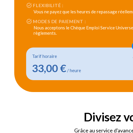
FLEXIBILITÉ :
Vous ne payez que les heures de repassage réellem
MODES DE PAIEMENT :
Nous acceptons le Chèque Emploi Service Universel
règlements.
Tarif horaire
33,00 €
/ heure
Divisez v
Grâce au service d'avance