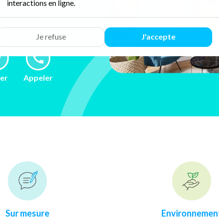
interactions en ligne.
ur 174 avis
Je refuse
J'accepte
ler
Appeler
Sur mesure
Environnemen