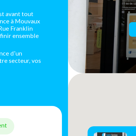
st avant tout
gence à Mouvaux
Rue Franklin
finir ensemble
ance d’un
tre secteur, vos
ent