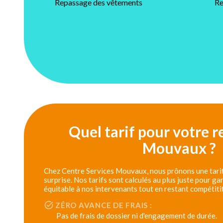
Repassage des vêtements
Re
Quel tarif pour votre r
Mouvaux ?
Chez Centre Services Mouvaux, nous prônons une tarifi
surprise. Nos tarifs sont calculés au plus juste pour g
équitable à nos intervenants tout en restant compétiti
ZÉRO AVANCE DE FRAIS :
Pas de frais de dossier ni d'engagement de durée.