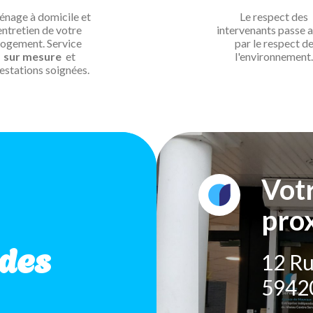
nage à domicile et
Le respect des
entretien de votre
intervenants passe a
logement. Service
par le respect d
sur mesure
et
l'environnement.
estations soignées.
Vot
pro
des
12 Ru
5942