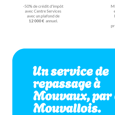
-50% de crédit d'impôt
Mé
avec Centre Services
avec un plafond de
12 000 €
annuel.
pr
Un service de
repassage à
Mouvaux, par 
Mouvallois.