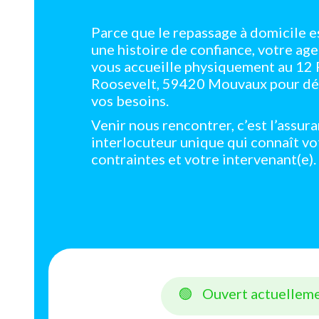
Parce que le repassage à domicile e
une histoire de confiance, votre a
vous accueille physiquement au 12 
Roosevelt, 59420 Mouvaux pour dé
vos besoins.
Venir nous rencontrer, c’est l’assur
interlocuteur unique qui connaît vo
contraintes et votre intervenant(e).
🟢
Ouvert actuellem