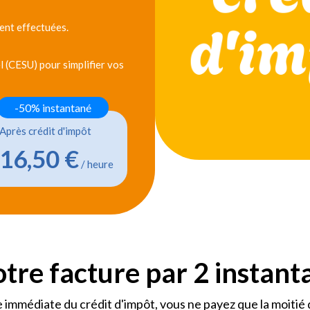
ent effectuées.
 (CESU) pour simplifier vos
-50% instantané
Après crédit d'impôt
16,50 €
/ heure
otre facture par 2 instan
 immédiate du crédit d'impôt, vous ne payez que la moitié 