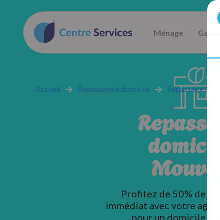
Ménage
Garde
Accueil
Repassage à domicile
Repassage Nor
Repassa
domicil
Mouva
Profitez de 50% de cr
immédiat avec votre agen
pour un domicile im