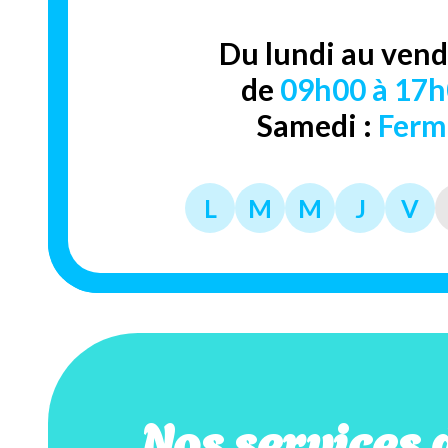
Du lundi au vend
de
09h00 à 17
Samedi :
Ferm
L
M
M
J
V
Nos services 