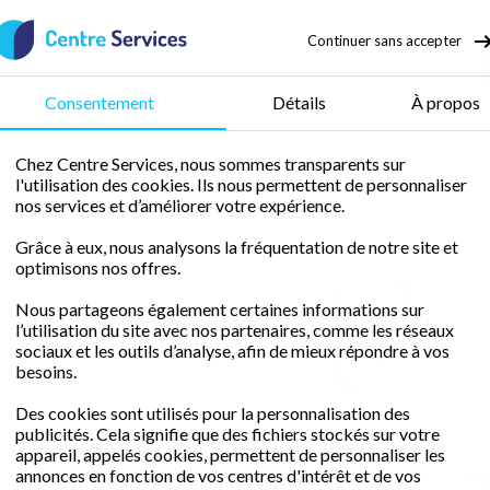
Continuer sans accepter
nage
Bricolage
Consentement
Détails
À propos
Chez Centre Services, nous sommes transparents sur
l'utilisation des cookies. Ils nous permettent de personnaliser
e Ouest
nos services et d’améliorer votre expérience.
Grâce à eux, nous analysons la fréquentation de notre site et
optimisons nos offres.
nce de
Nous partageons également certaines informations sur
l’utilisation du site avec nos partenaires, comme les réseaux
Thierry
à la
Ponthieux
sociaux et les outils d’analyse, afin de mieux répondre à vos
besoins.
 Lille
Des cookies sont utilisés pour la personnalisation des
publicités. Cela signifie que des fichiers stockés sur votre
t
appareil, appelés cookies, permettent de personnaliser les
annonces en fonction de vos centres d'intérêt et de vos