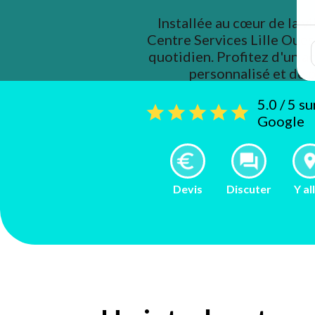
Installée au cœur de la vi
Centre Services Lille Ouest
quotidien. Profitez d'un
personnalisé et de 
5.0 / 5 s
Google
Devis
Discuter
Y al