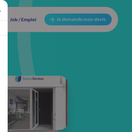
Je demande mon devis
Job / Emploi
256 avenue de Dunkerque
59130 Lambersart