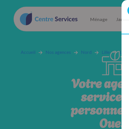
Ménage
Jardi
Accueil
Nos agences
Nord
Lille
Lill
Votre age
services 
personne à
Oues