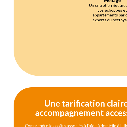
Ménage
Un entretien rigoure
vos échoppes et
appartements par 
experts du nettoya
Une tarification clair
accompagnement access
Comprendre les coûts associés à l'aide à domicile à Lil