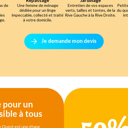
Repassage
Jardinage
ux de
Une femme de ménage
Entretien de vos espaces
Petits
dédiée pour un linge
verts, tailles et tontes, de la
du quo
des
impeccable, collecté et traité
Rive Gauche à la Rive Droite.
in
ge.
à votre domicile.
Je demande mon devis
e pour un
ible à tous
le Ouest est une étape