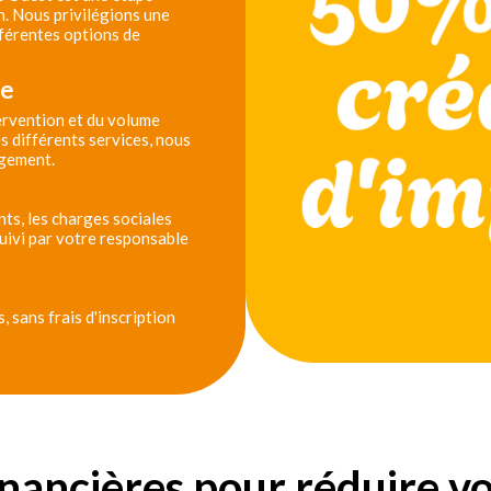
n. Nous privilégions une
férentes options de
se
tervention et du volume
s différents services, nous
agement.
ts, les charges sociales
 suivi par votre responsable
 sans frais d'inscription
inancières pour réduire v