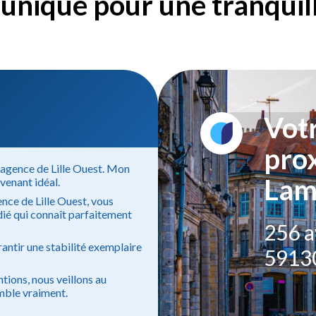
unique pour une tranquilli
Vot
prox
e agence de Lille Ouest. Mon
Lam
venant idéal.
ence de Lille Ouest, vous
dié qui connaît parfaitement
256 
antir une stabilité exemplaire
5913
ntions, nous veillons au
mble vraiment.