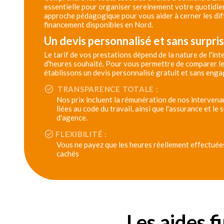
essentielle pour organiser sereinement votre quotidie
approche pédagogique pour vous aider à cerner les dif
financement disponibles en Nord.
Un devis personnalisé et sans surpri
Le tarif de vos prestations dépend de la nature de l'in
d'heures souhaité. Pour vous permettre de comparer le
établissons un devis personnalisé gratuit et sans eng
TRANSPARENCE TOTALE :
Nos prix incluent la rémunération de nos intervenan
liées au code du travail, ainsi que l'assurance et le
d'agence.
FLEXIBILITÉ :
Vous ne payez que les heures réellement effectuées,
cachés
Les aides f