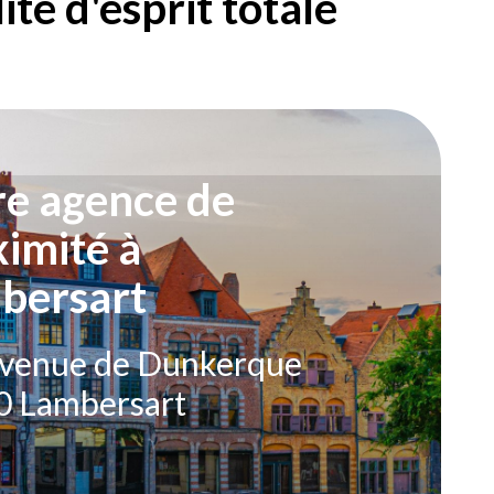
té d'esprit totale
re agence de
imité à
bersart
avenue de Dunkerque
0 Lambersart