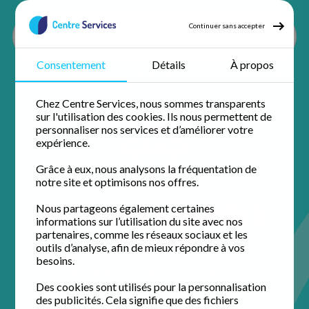
Continuer sans accepter
Consentement
Détails
À propos
Accueil
Ménage à domicile
Ménage Bouches du Rhône
Ménage Fuveau
Chez Centre Services, nous sommes transparents
sur l'utilisation des cookies. Ils nous permettent de
personnaliser nos services et d’améliorer votre
expérience.
Grâce à eux, nous analysons la fréquentation de
notre site et optimisons nos offres.
Ménage à domicile à
Nous partageons également certaines
informations sur l’utilisation du site avec nos
Fuveau
partenaires, comme les réseaux sociaux et les
outils d’analyse, afin de mieux répondre à vos
besoins.
Profitez de 50% de crédit d'impôt immédiat avec votre
agence de proximité pour un domicile impeccable.
Des cookies sont utilisés pour la personnalisation
des publicités. Cela signifie que des fichiers