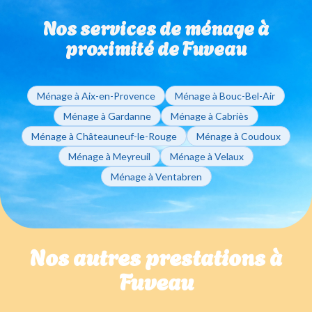
pour régler vos factures de ménage à domicile.
d'un ménage ponctuel ou régulier, vous restez libre de
Nos services de ménage à
modifier ou d'arrêter vos interventions sur simple
appel à votre agence de Aix.
proximité de Fuveau
Ménage à Aix-en-Provence
Ménage à Bouc-Bel-Air
Ménage à Gardanne
Ménage à Cabriès
Ménage à Châteauneuf-le-Rouge
Ménage à Coudoux
Ménage à Meyreuil
Ménage à Velaux
Ménage à Ventabren
Nos autres prestations à
Fuveau