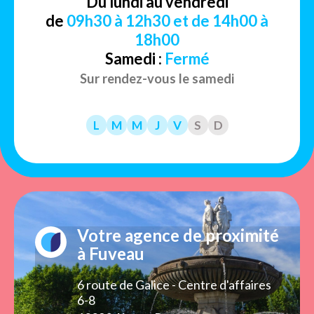
Du lundi au vendredi
de
09h30 à 12h30 et de 14h00 à
18h00
Samedi :
Fermé
Sur rendez-vous le samedi
L
M
M
J
V
S
D
Votre agence de proximité
à Fuveau
6 route de Galice - Centre d'affaires
6-8