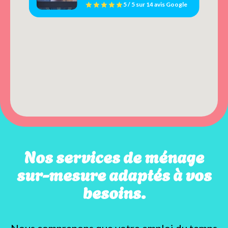
5 / 5
sur
14 avis
Google
Nos services de ménage
sur-mesure adaptés à vos
besoins.
Nous comprenons que votre emploi du temps