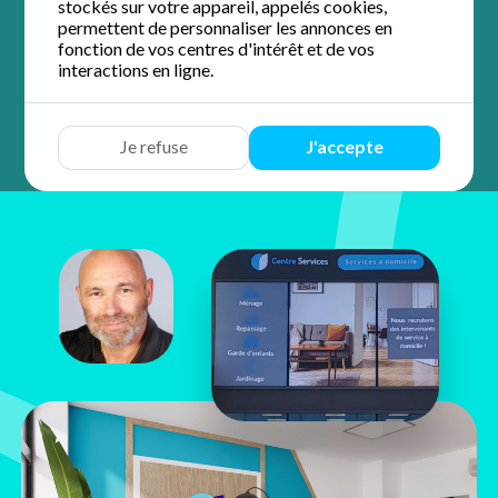
stockés sur votre appareil, appelés cookies,
5 / 5 sur 14 avis
Google
permettent de personnaliser les annonces en
fonction de vos centres d'intérêt et de vos
interactions en ligne.
Devis
Discuter
Y aller
Appeler
Je refuse
J'accepte
OLIVIER
CROUZET
6 route de Galice - Centre
d'affaires 6-8
13090 Aix-en-Provence