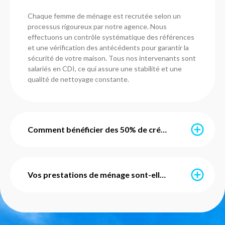
Chaque femme de ménage est recrutée selon un
processus rigoureux par notre agence. Nous
effectuons un contrôle systématique des références
et une vérification des antécédents pour garantir la
sécurité de votre maison. Tous nos intervenants sont
salariés en CDI, ce qui assure une stabilité et une
qualité de nettoyage constante.
Comment bénéficier des 50% de crédit d'impôt immédiat ?
Grâce à l’avance immédiate du crédit d’impôt, vous ne
payez que 50% du montant de vos prestations. Ce
Vos prestations de ménage sont-elles avec ou sans engagement ?
service est mis en place par l'URSSAF et notre agence
s'occupe de l'intégralité des démarches
administratives pour vous. Vous pouvez également
Nos services de ménage sont totalement flexibles et
utiliser vos Chèques Emploi Service Universels (CESU)
sans engagement de durée. Que vous ayez besoin