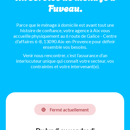
Fuveau.
Parce que le ménage à domicile est avant tout une
histoire de confiance, votre agence à Aix vous
accueille physiquement au 6 route de Galice - Centre
d'affaires 6-8, 13090 Aix-en-Provence pour définir
ensemble vos besoins.
Venir nous rencontrer, c’est l’assurance d’un
interlocuteur unique qui connaît votre secteur, vos
contraintes et votre intervenant(e).
🔴
Fermé actuellement