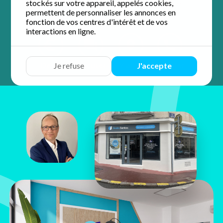
stockés sur votre appareil, appelés cookies,
5 / 5 sur 148 avis
Google
permettent de personnaliser les annonces en
fonction de vos centres d'intérêt et de vos
interactions en ligne.
Devis
Discuter
Y aller
Appeler
Je refuse
J'accepte
Thierry
COQUET
44 Avenue Gabriel Peri
87000 Limoges