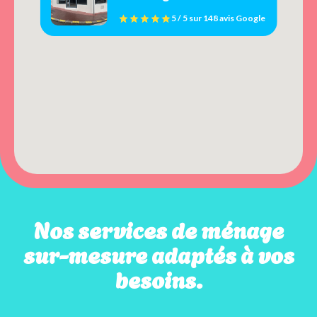
5 / 5
sur
148 avis
Google
Nos services de ménage
sur-mesure adaptés à vos
besoins.