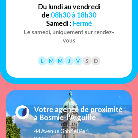
Du lundi au vendredi
de
08h30 à 18h30
Samedi :
Fermé
Le samedi, uniquement sur rendez-
vous
L
M
M
J
V
S
D
Votre agence de proximité
à Bosmie-l'Aiguille
44 Avenue Gabriel Peri