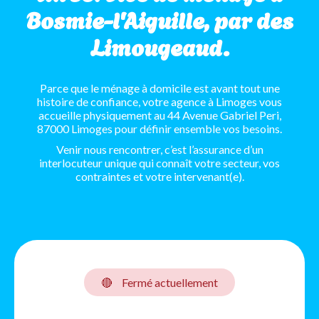
Bosmie-l'Aiguille, par des
Limougeaud.
Parce que le ménage à domicile est avant tout une
histoire de confiance, votre agence à Limoges vous
accueille physiquement au 44 Avenue Gabriel Peri,
87000 Limoges pour définir ensemble vos besoins.
Venir nous rencontrer, c’est l’assurance d’un
interlocuteur unique qui connaît votre secteur, vos
contraintes et votre intervenant(e).
🔴
Fermé actuellement