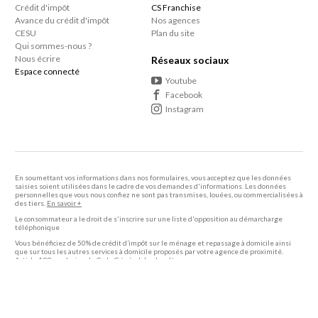
Crédit d'impôt
CS Franchise
Avance du crédit d'impôt
Nos agences
CESU
Plan du site
Qui sommes-nous ?
Nous écrire
Réseaux sociaux
Espace connecté
Youtube
Facebook
Instagram
En soumettant vos informations dans nos formulaires, vous acceptez que les données
saisies soient utilisées dans le cadre de vos demandes d'informations. Les données
personnelles que vous nous confiez ne sont pas transmises, louées, ou commercialisées à
des tiers.
En savoir +
Le consommateur a le droit de s'inscrire sur une liste d'opposition au démarcharge
téléphonique
Vous bénéficiez de 50% de crédit d’impôt sur le ménage et repassage à domicile ainsi
que sur tous les autres services à domicile proposés par votre agence de proximité.
Article 199 sexdecies du Code Général des Impôts.
2005 - 2026 Centre Services -
Mentions légales
-
Politique de confidentialité