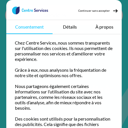
Continuer sans accepter
Consentement
Détails
À propos
Accueil
Ménage à domicile
Ménage Haute vienne
Ménage Limoges Ouest
Chez Centre Services, nous sommes transparents
sur l'utilisation des cookies. Ils nous permettent de
personnaliser nos services et d’améliorer votre
expérience.
Grâce à eux, nous analysons la fréquentation de
notre site et optimisons nos offres.
Ménage à domicile à
Nous partageons également certaines
informations sur l’utilisation du site avec nos
Bosmie-l'Aiguille
partenaires, comme les réseaux sociaux et les
outils d’analyse, afin de mieux répondre à vos
besoins.
Profitez de 50% de crédit d'impôt immédiat avec votre
agence de proximité pour un domicile impeccable.
Des cookies sont utilisés pour la personnalisation
des publicités. Cela signifie que des fichiers