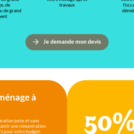
e, de
travaux
l'occ
ou de grand
démé
ent
Je demande mon devis
 ménage à
cation juste et sans
arantir une rémunération
fs pour votre budget.