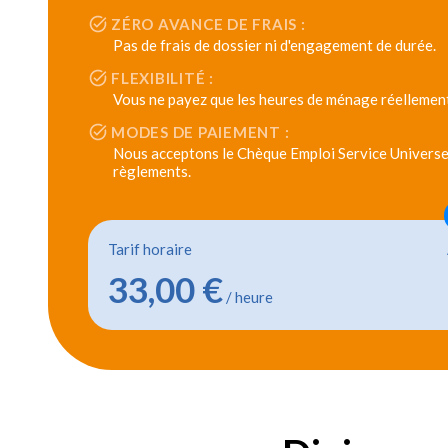
ZÉRO AVANCE DE FRAIS :
Pas de frais de dossier ni d'engagement de durée.
FLEXIBILITÉ :
Vous ne payez que les heures de ménage réellement
MODES DE PAIEMENT :
Nous acceptons le Chèque Emploi Service Universel
règlements.
Tarif horaire
33,00 €
/ heure