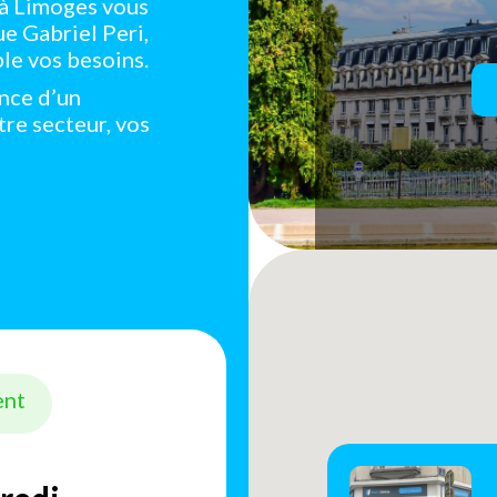
 à Limoges vous
e Gabriel Peri,
le vos besoins.
ance d’un
tre secteur, vos
ent