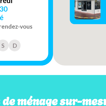
redi
h30
é
 rendez-vous
S
D
s de ménage sur-mesu