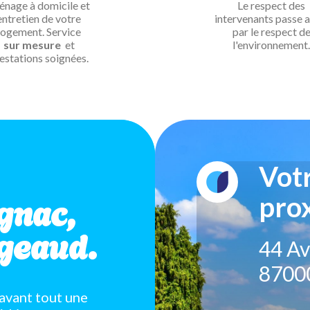
nage à domicile et
Le respect des
entretien de votre
intervenants passe a
logement. Service
par le respect d
sur mesure
et
l'environnement.
estations soignées.
Vot
gnac,
prox
geaud.
44 Av
8700
avant tout une