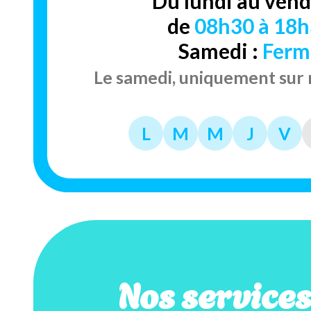
Du lundi au vend
de
08h30 à 18
Samedi :
Ferm
Le samedi, uniquement sur
L
M
M
J
V
Nos service