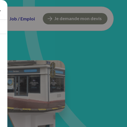
Je demande mon devis
Job / Emploi
44 Avenue Gabriel Peri
87000 Limoges