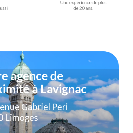
Une expérience de
plus
ussi
de 20 ans.
e
re agence de
imité à Lavignac
enue Gabriel Peri
0 Limoges