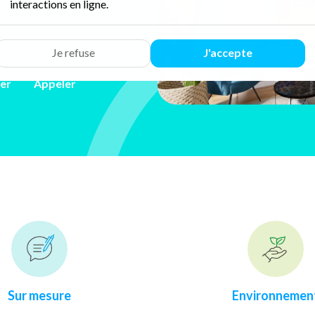
interactions en ligne.
 148 avis
Google
Je refuse
J'accepte
ler
Appeler
Sur mesure
Environnemen