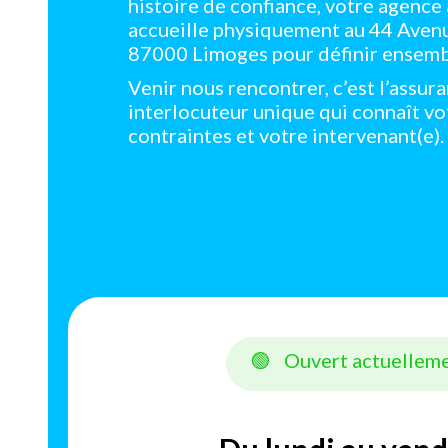
histoire de confiance, votre agence
accueille physiquement au 44 Avenu
87000 Limoges pour définir ensemb
Venir nous rencontrer, c’est l’assur
interlocuteur unique qui connaît vo
contraintes et votre intervenant(e).
🟢
Ouvert actuellem