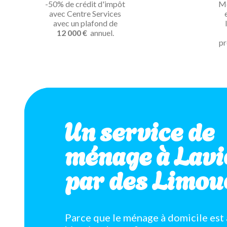
-50% de crédit d'impôt
Mé
avec Centre Services
avec un plafond de
12 000 €
annuel.
pr
Un service de
ménage à Lavi
par des Limou
Parce que le ménage à domicile est 