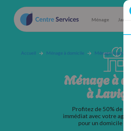
Ménage
Jardi
Accueil
Ménage à domicile
Ménage Haute vi
Ménage à d
à Lavig
Profitez de 50% de cr
immédiat avec votre agen
pour un domicile im