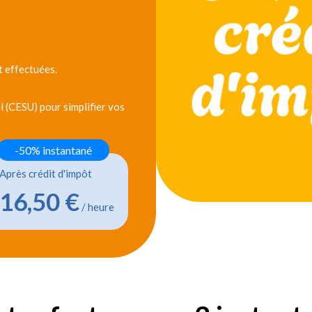
 effectuées.
 (CESU) pour simplifier vos
-50% instantané
Après crédit d'impôt
16,50 €
/ heure