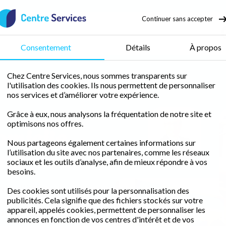
Continuer sans accepter
nage
Consentement
Détails
À propos
Chez Centre Services, nous sommes transparents sur
l'utilisation des cookies. Ils nous permettent de personnaliser
enne
Ménage Lavignac
nos services et d’améliorer votre expérience.
Grâce à eux, nous analysons la fréquentation de notre site et
optimisons nos offres.
omicile
Thierry
COQUET
Nous partageons également certaines informations sur
nac
l’utilisation du site avec nos partenaires, comme les réseaux
sociaux et les outils d’analyse, afin de mieux répondre à vos
besoins.
édit d'impôt
Des cookies sont utilisés pour la personnalisation des
ce de proximité
publicités. Cela signifie que des fichiers stockés sur votre
appareil, appelés cookies, permettent de personnaliser les
peccable.
annonces en fonction de vos centres d'intérêt et de vos