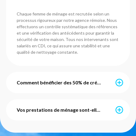
Chaque femme de ménage est recrutée selon un
processus rigoureux par notre agence rémoise. Nous
effectuons un contrôle systématique des références
et une vérification des antécédents pour garantir la
sécurité de votre maison. Tous nos intervenants sont
salariés en CDI, ce qui assure une stabilité et une
qualité de nettoyage constante.
Comment bénéficier des 50% de crédit d'impôt immédiat ?
Grâce à l’avance immédiate du crédit d’impôt, vous ne
payez que 50% du montant de vos prestations. Ce
Vos prestations de ménage sont-elles avec ou sans engagement ?
service est mis en place par l'URSSAF et notre agence
s'occupe de l'intégralité des démarches
administratives pour vous. Vous pouvez également
Nos services de ménage sont totalement flexibles et
utiliser vos Chèques Emploi Service Universels (CESU)