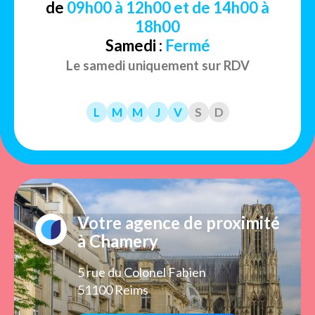
de
09h00 à 12h00 et de 14h00 à
18h00
Samedi :
Fermé
Le samedi uniquement sur RDV
L
M
M
J
V
S
D
Votre agence de proximité
à Chamery
5 rue du Colonel Fabien
51100 Reims