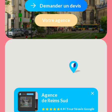
Demander un devis
Votre agence
Agence
de Reims Sud
4.9 / 5
sur
56 avis
Google