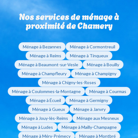
sans engagement de durée. Que vous ayez besoin
pour régler vos factures de ménage à domicile.
d'un ménage ponctuel ou régulier, vous restez libre de
Nos services de ménage à
modifier ou d'arrêter vos interventions sur simple
appel à votre agence de Reims.
proximité de Chamery
Ménage à Bezannes
Ménage à Cormontreuil
Ménage à Reims
Ménage à Tinqueux
Ménage à Beaumont-sur-Vesle
Ménage à Bouilly
Ménage à Champfleury
Ménage à Champigny
Ménage à Chigny-les-Roses
Ménage à Coulommes-la-Montagne
Ménage à Courmas
Ménage à Écueil
Ménage à Germigny
Ménage à Gueux
Ménage à Janvry
Ménage à Jouy-lès-Reims
Ménage aux Mesneux
Ménage à Ludes
Ménage à Mailly-Champagne
Ménage à Méry-Prémecy
Ménage à Montbré