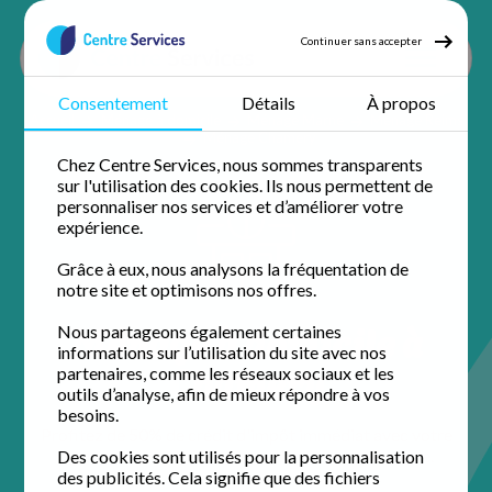
Continuer sans accepter
Consentement
Détails
À propos
Accueil
Ménage à domicile
Ménage Marne
Ménage Reims
Ménage Chamery
Chez Centre Services, nous sommes transparents
sur l'utilisation des cookies. Ils nous permettent de
personnaliser nos services et d’améliorer votre
expérience.
Grâce à eux, nous analysons la fréquentation de
notre site et optimisons nos offres.
Ménage à domicile à
Nous partageons également certaines
informations sur l’utilisation du site avec nos
Chamery
partenaires, comme les réseaux sociaux et les
outils d’analyse, afin de mieux répondre à vos
besoins.
Profitez de 50% de crédit d'impôt immédiat avec votre
agence de proximité pour un domicile impeccable.
Des cookies sont utilisés pour la personnalisation
des publicités. Cela signifie que des fichiers