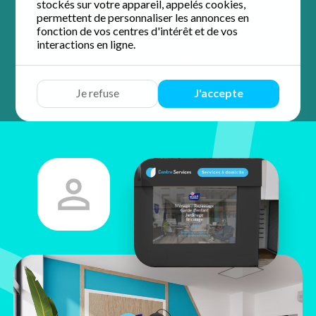
stockés sur votre appareil, appelés cookies,
4.9 / 5 sur 56 avis
Google
permettent de personnaliser les annonces en
fonction de vos centres d'intérêt et de vos
interactions en ligne.
Devis
Discuter
Y aller
Appeler
Je refuse
J'accepte
Benoit
Lejeune
5 rue du Colonel Fabien
51100 Reims