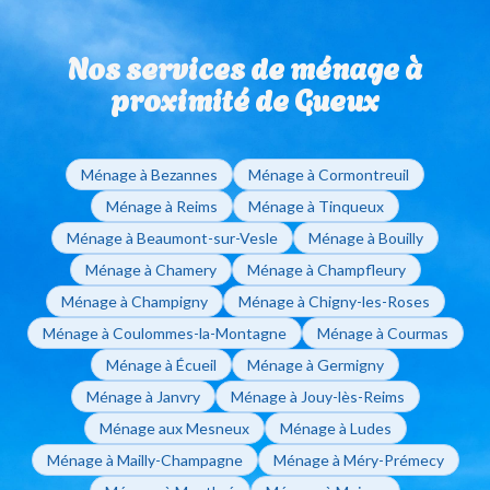
utiliser vos Chèques Emploi Service Universels (CESU)
sans engagement de durée. Que vous ayez besoin
pour régler vos factures de ménage à domicile.
d'un ménage ponctuel ou régulier, vous restez libre de
Nos services de ménage à
modifier ou d'arrêter vos interventions sur simple
appel à votre agence de Reims.
proximité de Gueux
Ménage à Bezannes
Ménage à Cormontreuil
Ménage à Reims
Ménage à Tinqueux
Ménage à Beaumont-sur-Vesle
Ménage à Bouilly
Ménage à Chamery
Ménage à Champfleury
Ménage à Champigny
Ménage à Chigny-les-Roses
Ménage à Coulommes-la-Montagne
Ménage à Courmas
Ménage à Écueil
Ménage à Germigny
Ménage à Janvry
Ménage à Jouy-lès-Reims
Ménage aux Mesneux
Ménage à Ludes
Ménage à Mailly-Champagne
Ménage à Méry-Prémecy