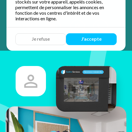
stockés sur votre appareil, appelés cookies,
4.9 / 5 sur 56 avis
Google
permettent de personnaliser les annonces en
fonction de vos centres d'intérêt et de vos
interactions en ligne.
Devis
Discuter
Y aller
Appeler
Je refuse
J'accepte
Benoit
Lejeune
5 rue du Colonel Fabien
51100 Reims