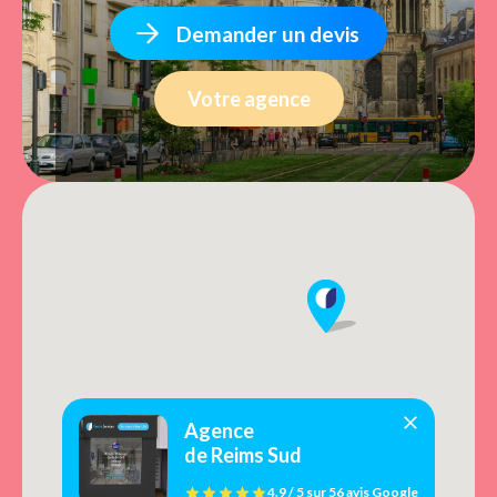
Demander un devis
Votre agence
Agence
de Reims Sud
4.9 / 5
sur
56 avis
Google