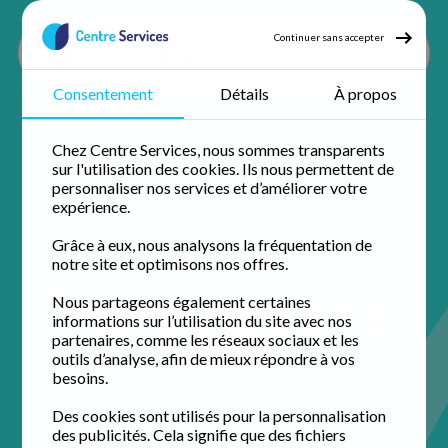
Continuer sans accepter
Consentement
Détails
À propos
Accueil
Ménage à domicile
Ménage Marne
Ménage Reims
Ménage Gueux
Chez Centre Services, nous sommes transparents
sur l'utilisation des cookies. Ils nous permettent de
personnaliser nos services et d’améliorer votre
expérience.
Grâce à eux, nous analysons la fréquentation de
notre site et optimisons nos offres.
Ménage à domicile à
Nous partageons également certaines
informations sur l’utilisation du site avec nos
Gueux
partenaires, comme les réseaux sociaux et les
outils d’analyse, afin de mieux répondre à vos
besoins.
Profitez de 50% de crédit d'impôt immédiat avec votre
agence de proximité pour un domicile impeccable.
Des cookies sont utilisés pour la personnalisation
des publicités. Cela signifie que des fichiers