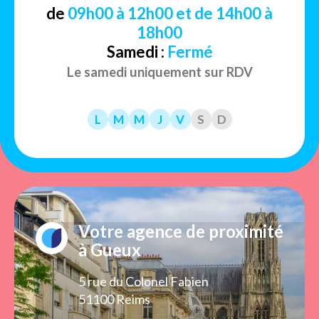
de
09h00 à 12h00 et de 14h00 à
18h00
Samedi :
Fermé
Le samedi uniquement sur RDV
L
M
M
J
V
S
D
Votre agence de proximité
à Gueux
5 rue du Colonel Fabien
51100 Reims