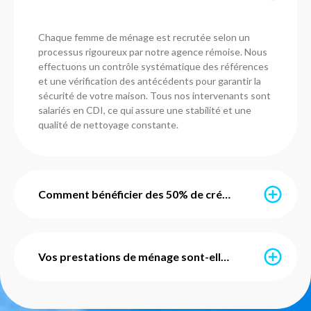
Chaque femme de ménage est recrutée selon un
processus rigoureux par notre agence rémoise. Nous
effectuons un contrôle systématique des références
et une vérification des antécédents pour garantir la
sécurité de votre maison. Tous nos intervenants sont
salariés en CDI, ce qui assure une stabilité et une
qualité de nettoyage constante.
Comment bénéficier des 50% de crédit d'impôt immédiat ?
Grâce à l’avance immédiate du crédit d’impôt, vous ne
payez que 50% du montant de vos prestations. Ce
Vos prestations de ménage sont-elles avec ou sans engagement ?
service est mis en place par l'URSSAF et notre agence
s'occupe de l'intégralité des démarches
administratives pour vous. Vous pouvez également
Nos services de ménage sont totalement flexibles et