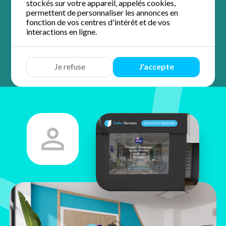
stockés sur votre appareil, appelés cookies,
4.9 / 5 sur 56 avis
Google
permettent de personnaliser les annonces en
fonction de vos centres d'intérêt et de vos
interactions en ligne.
Devis
Discuter
Y aller
Appeler
Je refuse
J'accepte
Benoit
Lejeune
5 rue du Colonel Fabien
51100 Reims