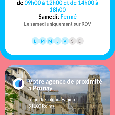
de
09h00 à 12h00 et de 14h00 à
18h00
Samedi :
Fermé
Le samedi uniquement sur RDV
L
M
M
J
V
S
D
Votre agence de proximité
à Prunay
5 rue du Colonel Fabien
51100 Reims