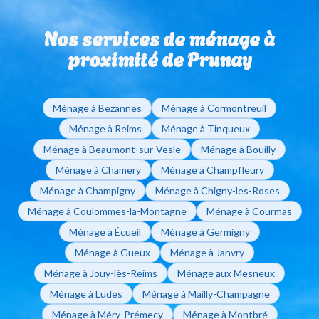
sans engagement de durée. Que vous ayez besoin
pour régler vos factures de ménage à domicile.
d'un ménage ponctuel ou régulier, vous restez libre de
Nos services de ménage à
modifier ou d'arrêter vos interventions sur simple
appel à votre agence de Reims.
proximité de Prunay
Ménage à Bezannes
Ménage à Cormontreuil
Ménage à Reims
Ménage à Tinqueux
Ménage à Beaumont-sur-Vesle
Ménage à Bouilly
Ménage à Chamery
Ménage à Champfleury
Ménage à Champigny
Ménage à Chigny-les-Roses
Ménage à Coulommes-la-Montagne
Ménage à Courmas
Ménage à Écueil
Ménage à Germigny
Ménage à Gueux
Ménage à Janvry
Ménage à Jouy-lès-Reims
Ménage aux Mesneux
Ménage à Ludes
Ménage à Mailly-Champagne
Ménage à Méry-Prémecy
Ménage à Montbré