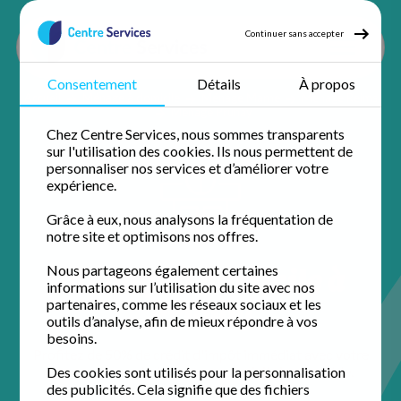
Continuer sans accepter
Consentement
Détails
À propos
Accueil
Ménage à domicile
Ménage Marne
Ménage Reims
Ménage Prunay
Chez Centre Services, nous sommes transparents
sur l'utilisation des cookies. Ils nous permettent de
personnaliser nos services et d’améliorer votre
expérience.
Grâce à eux, nous analysons la fréquentation de
notre site et optimisons nos offres.
Ménage à domicile à
Nous partageons également certaines
informations sur l’utilisation du site avec nos
Prunay
partenaires, comme les réseaux sociaux et les
outils d’analyse, afin de mieux répondre à vos
besoins.
Profitez de 50% de crédit d'impôt immédiat avec votre
agence de proximité pour un domicile impeccable.
Des cookies sont utilisés pour la personnalisation
des publicités. Cela signifie que des fichiers