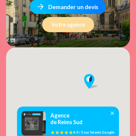
Demander un devis
Votre agence
Agence
de Reims Sud
4.9 / 5
sur
56 avis
Google