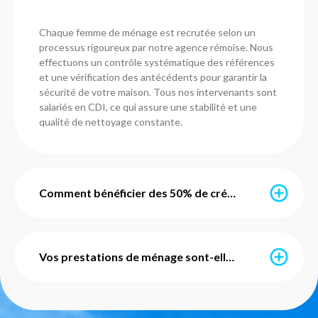
Chaque femme de ménage est recrutée selon un
processus rigoureux par notre agence rémoise. Nous
effectuons un contrôle systématique des références
et une vérification des antécédents pour garantir la
sécurité de votre maison. Tous nos intervenants sont
salariés en CDI, ce qui assure une stabilité et une
qualité de nettoyage constante.
Comment bénéficier des 50% de crédit d'impôt immédiat ?
Grâce à l’avance immédiate du crédit d’impôt, vous ne
payez que 50% du montant de vos prestations. Ce
Vos prestations de ménage sont-elles avec ou sans engagement ?
service est mis en place par l'URSSAF et notre agence
s'occupe de l'intégralité des démarches
administratives pour vous. Vous pouvez également
Nos services de ménage sont totalement flexibles et
utiliser vos Chèques Emploi Service Universels (CESU)