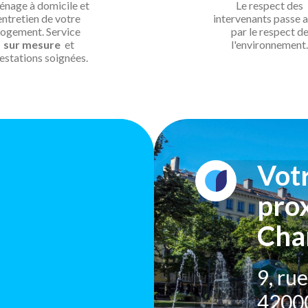
nage à domicile et
Le respect des
entretien de votre
intervenants passe a
logement. Service
par le respect d
sur mesure
et
l'environnement.
estations soignées.
Vot
prox
Cha
9, ru
42000