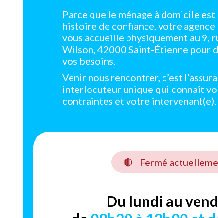
Parce que le ménage à domicile est 
histoire de confiance, votre agence
vous accueille physiquement au 9, r
Wilson, 42000 Saint-Étienne pour d
vos besoins.
Venir nous rencontrer, c’est l’assur
interlocuteur unique qui connaît vo
contraintes et votre intervenant(e).
🔴
Fermé actuelleme
Du lundi au vend