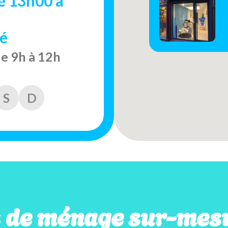
e 13h00 à
é
de 9h à 12h
S
D
s de ménage sur-mesu