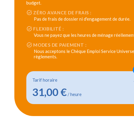
budget.
ZÉRO AVANCE DE FRAIS :
Pas de frais de dossier ni d'engagement de durée.
FLEXIBILITÉ :
Vous ne payez que les heures de ménage réellement
MODES DE PAIEMENT :
Nous acceptons le Chèque Emploi Service Universel
règlements.
Tarif horaire
31,00 €
/ heure