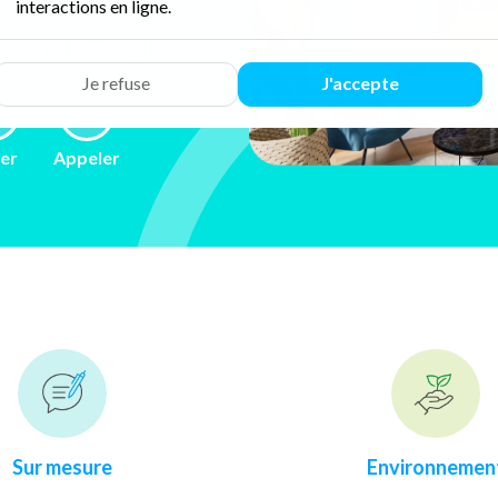
interactions en ligne.
ur 96 avis
Google
Je refuse
J'accepte
ler
Appeler
Sur mesure
Environnemen