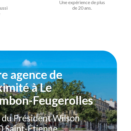
Une expérience de
plus
ussi
de 20 ans.
e
re agence de
imité à Le
mbon-Feugerolles
e du Président Wilson
 Saint-Étienne