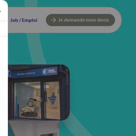
Je demande mon devis
Job / Emploi
9, rue du Président Wilson
42000 Saint-Étienne