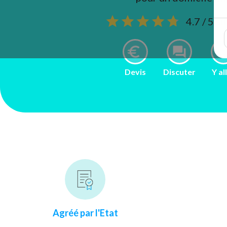
4.7 / 5 s
Devis
Discuter
Y al
Agréé par l'Etat