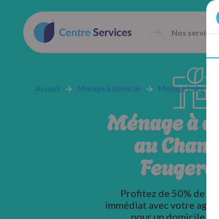
Nos services
Accueil
Ménage à domicile
Ménage Loire
Ménage à d
au Cham
Feugero
Profitez de 50% de cr
immédiat avec votre agen
pour un domicile im