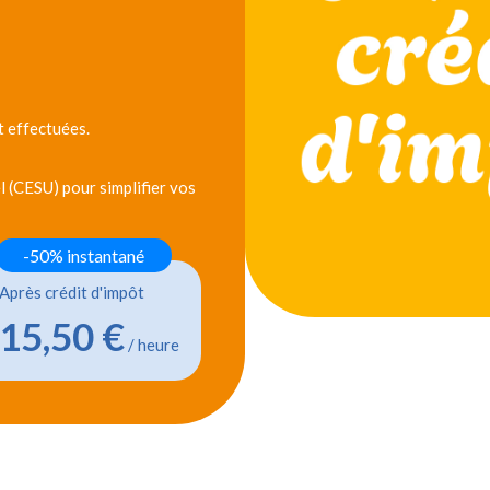
 effectuées.
 (CESU) pour simplifier vos
-50% instantané
Après crédit d'impôt
15,50 €
/ heure