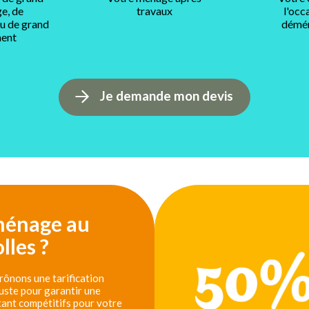
e, de
travaux
l'occ
ou de grand
démé
ent
Je demande mon devis
 ménage au
les ?
ônons une tarification
 juste pour garantir une
tant compétitifs pour votre