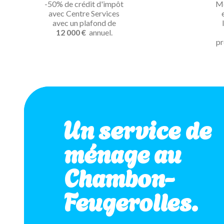
-50% de crédit d'impôt
Mé
avec Centre Services
avec un plafond de
12 000 €
annuel.
pr
Un service de
ménage au
Chambon-
Feugerolles.