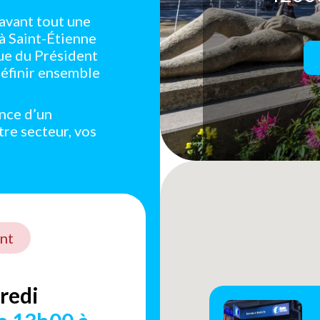
avant tout une
 à Saint-Étienne
ue du Président
éfinir ensemble
ance d’un
tre secteur, vos
nt
redi