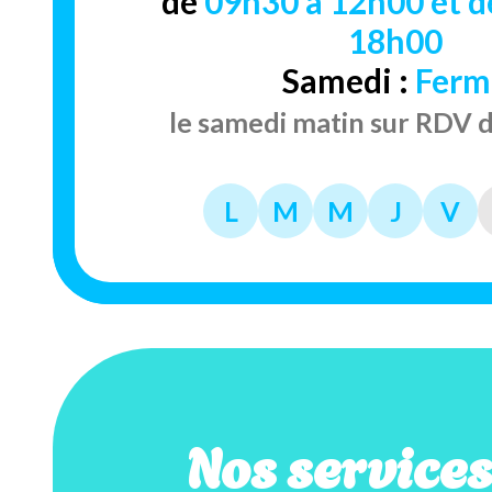
de
09h30 à 12h00 et d
18h00
Samedi :
Ferm
le samedi matin sur RDV 
L
M
M
J
V
Nos service