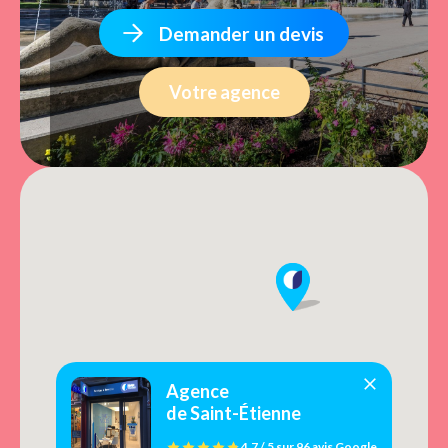
Demander un devis
Votre agence
Agence
de Saint-Étienne
4.7 / 5
sur
96 avis
Google