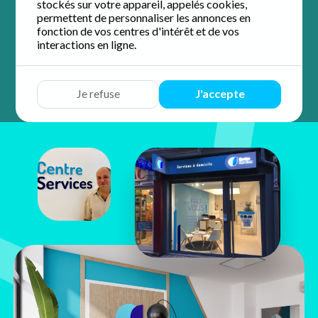
stockés sur votre appareil, appelés cookies,
permettent de personnaliser les annonces en
fonction de vos centres d'intérêt et de vos
interactions en ligne.
Devis
Discuter
Y aller
Appeler
Je refuse
J'accepte
Jacques
Merley
9, rue du Président Wilson
42000 Saint-Étienne