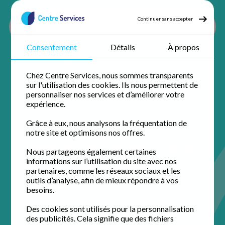
Continuer sans accepter
Consentement
Détails
À propos
Accueil
Ménage à domicile
Ménage Loire
Ménage Unieux
Chez Centre Services, nous sommes transparents
sur l'utilisation des cookies. Ils nous permettent de
personnaliser nos services et d’améliorer votre
expérience.
Grâce à eux, nous analysons la fréquentation de
notre site et optimisons nos offres.
Ménage à domicile à
Nous partageons également certaines
Unieux
informations sur l’utilisation du site avec nos
partenaires, comme les réseaux sociaux et les
outils d’analyse, afin de mieux répondre à vos
besoins.
Profitez de 50% de crédit d'impôt immédiat avec votre
agence de proximité pour un domicile impeccable.
Des cookies sont utilisés pour la personnalisation
des publicités. Cela signifie que des fichiers
4.7 / 5 sur 96 avis
Google