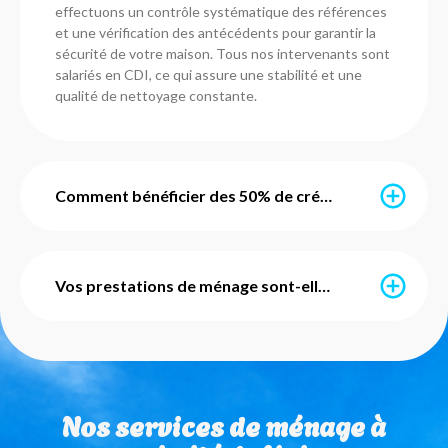
effectuons un contrôle systématique des références
et une vérification des antécédents pour garantir la
sécurité de votre maison. Tous nos intervenants sont
salariés en CDI, ce qui assure une stabilité et une
qualité de nettoyage constante.
Comment bénéficier des 50% de crédit d'impôt immédiat ?
Grâce à l’avance immédiate du crédit d’impôt, vous ne
payez que 50% du montant de vos prestations. Ce
Vos prestations de ménage sont-elles avec ou sans engagement ?
service est mis en place par l'URSSAF et notre agence
s'occupe de l'intégralité des démarches
administratives pour vous. Vous pouvez également
Nos services de ménage sont totalement flexibles et
utiliser vos Chèques Emploi Service Universels (CESU)
sans engagement de durée. Que vous ayez besoin
pour régler vos factures de ménage à domicile.
d'un ménage ponctuel ou régulier, vous restez libre de
Nos services de ménage à
modifier ou d'arrêter vos interventions sur simple
appel à votre agence de Saint-Étienne.