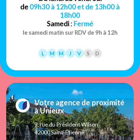
de
09h30 à 12h00 et de 13h00 à
18h00
Samedi :
Fermé
le samedi matin sur RDV de 9h à 12h
L
M
M
J
V
S
D
Votre agence de proximité
à Unieux
9, rue du Président Wilson
42000 Saint-Étienne