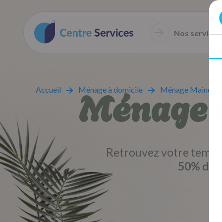
Nos services
Ménage à
Accueil
Ménage à domicile
Ménage Maine et 
Retrouvez votre temps 
50% de c