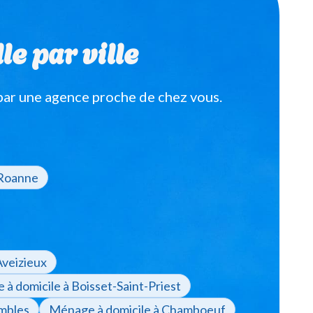
le par ville
par une agence proche de chez vous.
 Roanne
Aveizieux
à domicile à Boisset-Saint-Priest
mbles
Ménage à domicile à Chamboeuf