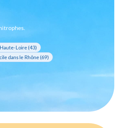
mitrophes.
Haute-Loire (43)
ile dans le Rhône (69)