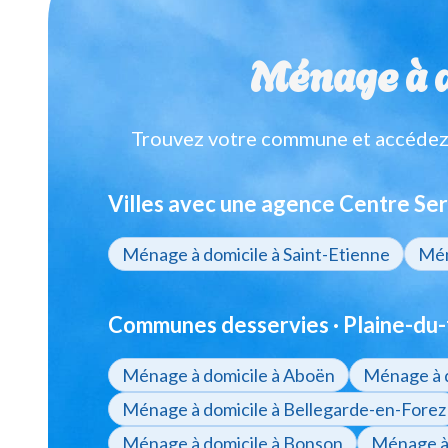
Ménage à do
Trouvez votre commune et accédez à
Villes avec une agence Centre Ser
Ménage à domicile à Saint-Etienne
Mén
Communes desservies · Plaine-du-
Ménage à domicile à Aboën
Ménage à 
Ménage à domicile à Bellegarde-en-Forez
Ménage à domicile à Bonson
Ménage à 