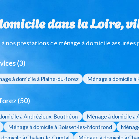
micile dans la Loire, vil
 nos prestations de ménage à domicile assurées 
vices (3)
age à domicile à Plaine-du-forez
Ménage à domicile à
forez (50)
domicile à Andrézieux-Bouthéon
Ménage à domicile à 
Ménage à domicile à Boisset-lès-Montrond
Ménage 
domicile à Chalain-le-Comtal
Ménage à domicile à Cha