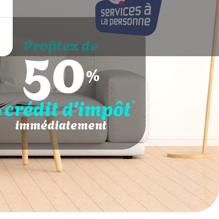
50
Profitez de
%
crédit d'impôt
*
e
immédiatement