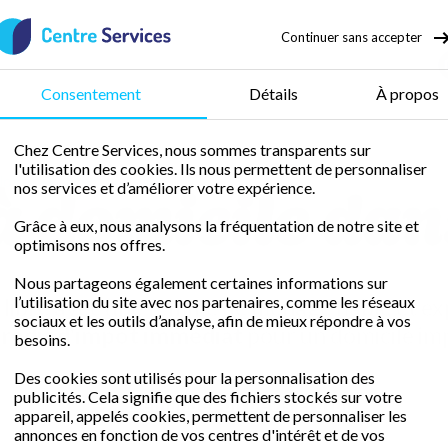
Continuer sans accepter
50 % de crédit d’impôt
Consentement
Détails
À propos
Chez Centre Services, nous sommes transparents sur
l'utilisation des cookies. Ils nous permettent de personnaliser
 domicile dans
loire
Ménage Loiré
nos services et d’améliorer votre expérience.
Grâce à eux, nous analysons la fréquentation de notre site et
optimisons nos offres.
Nous partageons également certaines informations sur
l’utilisation du site avec nos partenaires, comme les réseaux
libre avec une femme de ménage fiable et ex
sociaux et les outils d’analyse, afin de mieux répondre à vos
rédit d'impôt immédiat
pour un domicile im
besoins.
Des cookies sont utilisés pour la personnalisation des
publicités. Cela signifie que des fichiers stockés sur votre
Demander un devis gratuit
appareil, appelés cookies, permettent de personnaliser les
annonces en fonction de vos centres d'intérêt et de vos