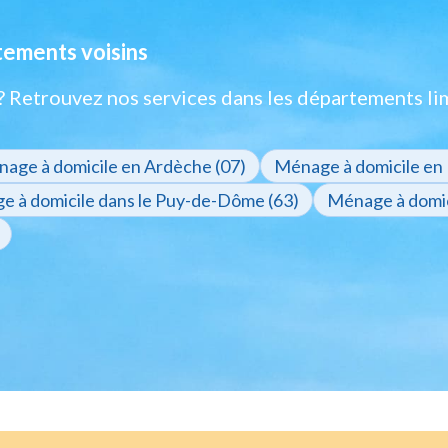
tements voisins
 ? Retrouvez nos services dans les départements li
age à domicile en Ardèche (07)
Ménage à domicile en 
 à domicile dans le Puy-de-Dôme (63)
Ménage à domic