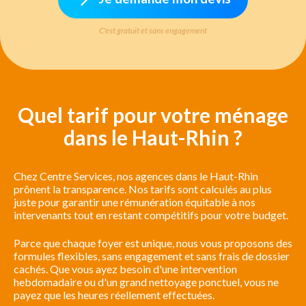
C'est gratuit et sans engagement
Quel tarif pour votre ménage
dans le Haut-Rhin ?
Chez Centre Services, nos agences dans le Haut-Rhin
prônent la transparence. Nos tarifs sont calculés au plus
juste pour garantir une rémunération équitable à nos
intervenants tout en restant compétitifs pour votre budget.
Parce que chaque foyer est unique, nous vous proposons des
formules flexibles, sans engagement et sans frais de dossier
cachés. Que vous ayez besoin d'une intervention
hebdomadaire ou d'un grand nettoyage ponctuel, vous ne
payez que les heures réellement effectuées.