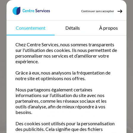
Continuer sans accepter
Consentement
Détails
À propos
Accueil
Ménage à domicile
Ménage Haut rhin
Ménage à domicile dans le
Chez Centre Services, nous sommes transparents
sur l'utilisation des cookies. Ils nous permettent de
Haut-Rhin
personnaliser nos services et d’améliorer votre
expérience.
Grâce à eux, nous analysons la fréquentation de
Retrouvez votre temps libre avec une femme de
notre site et optimisons nos offres.
ménage fiable et expérimentée. Profitez de
50%
de crédit d'impôt immédiat
pour un domicile
Nous partageons également certaines
impeccable.
informations sur l’utilisation du site avec nos
partenaires, comme les réseaux sociaux et les
outils d’analyse, afin de mieux répondre à vos
besoins.
Demander un devis gratuit
Des cookies sont utilisés pour la personnalisation
des publicités. Cela signifie que des fichiers