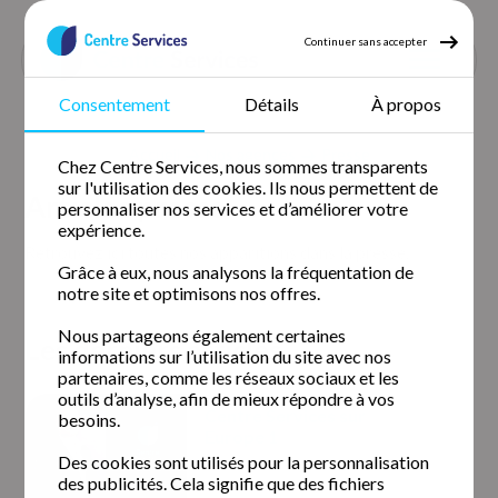
Continuer sans accepter
Consentement
Détails
À propos
Accueil
Nos agences
Presse
Chez Centre Services, nous sommes transparents
sur l'utilisation des cookies. Ils nous permettent de
Articles presse
personnaliser nos services et d’améliorer votre
expérience.
Retrouvez ici toutes nos apparitions dans la presse.
Grâce à eux, nous analysons la fréquentation de
notre site et optimisons nos offres.
Nous partageons également certaines
Les derniers articles
informations sur l’utilisation du site avec nos
partenaires, comme les réseaux sociaux et les
outils d’analyse, afin de mieux répondre à vos
Centre Services sur
besoins.
Europe 1
Des cookies sont utilisés pour la personnalisation
18.1 k vues
•
il y a 4 ans
des publicités. Cela signifie que des fichiers