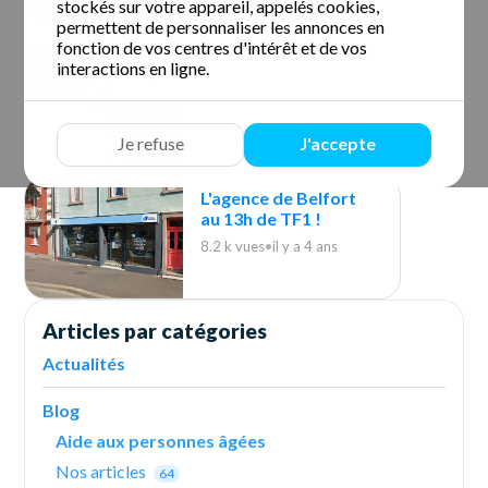
stockés sur votre appareil, appelés cookies,
permettent de personnaliser les annonces en
fonction de vos centres d'intérêt et de vos
Paris Match parle de
interactions en ligne.
Centre Services
7.5 k vues
•
il y a 4 ans
Je refuse
J'accepte
L'agence de Belfort
au 13h de TF1 !
8.2 k vues
•
il y a 4 ans
Articles par catégories
Actualités
Blog
Aide aux personnes âgées
Nos articles
64