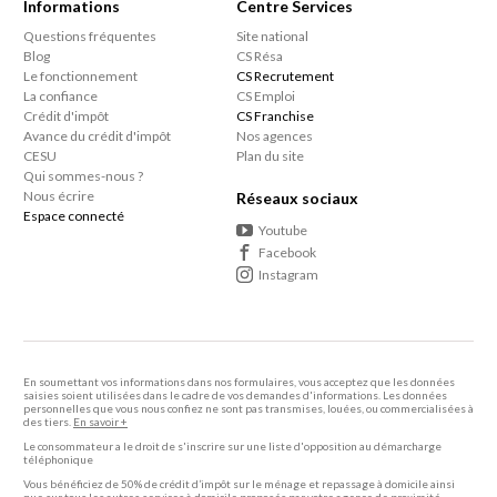
Informations
Centre Services
Questions fréquentes
Site national
Blog
CS Résa
Le fonctionnement
CS Recrutement
La confiance
CS Emploi
Crédit d'impôt
CS Franchise
Avance du crédit d'impôt
Nos agences
CESU
Plan du site
Qui sommes-nous ?
Nous écrire
Réseaux sociaux
Espace connecté
Youtube
Facebook
Instagram
En soumettant vos informations dans nos formulaires, vous acceptez que les données
saisies soient utilisées dans le cadre de vos demandes d'informations. Les données
personnelles que vous nous confiez ne sont pas transmises, louées, ou commercialisées à
des tiers.
En savoir +
Le consommateur a le droit de s'inscrire sur une liste d'opposition au démarcharge
téléphonique
Vous bénéficiez de 50% de crédit d’impôt sur le ménage et repassage à domicile ainsi