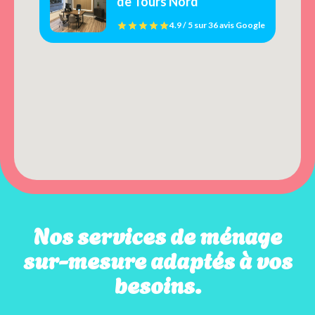
de Tours Nord
4.9 / 5
sur
36 avis
Google
Nos services de ménage
sur-mesure adaptés à vos
besoins.