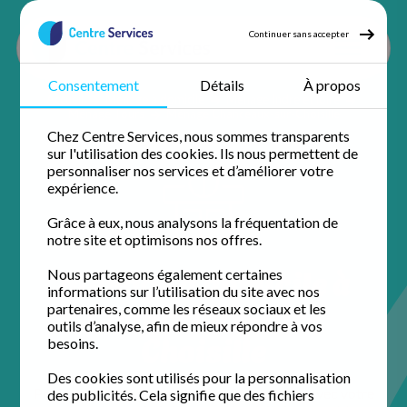
Continuer sans accepter
Consentement
Détails
À propos
Accueil
Ménage à domicile
Ménage Indre et loire
Ménage Tours
Ménage Chanceaux-sur-Choisille
Chez Centre Services, nous sommes transparents
sur l'utilisation des cookies. Ils nous permettent de
personnaliser nos services et d’améliorer votre
expérience.
Grâce à eux, nous analysons la fréquentation de
notre site et optimisons nos offres.
Ménage à domicile à
Nous partageons également certaines
informations sur l’utilisation du site avec nos
Chanceaux-sur-
partenaires, comme les réseaux sociaux et les
outils d’analyse, afin de mieux répondre à vos
Choisille
besoins.
Des cookies sont utilisés pour la personnalisation
Profitez de 50% de crédit d'impôt immédiat avec votre
des publicités. Cela signifie que des fichiers