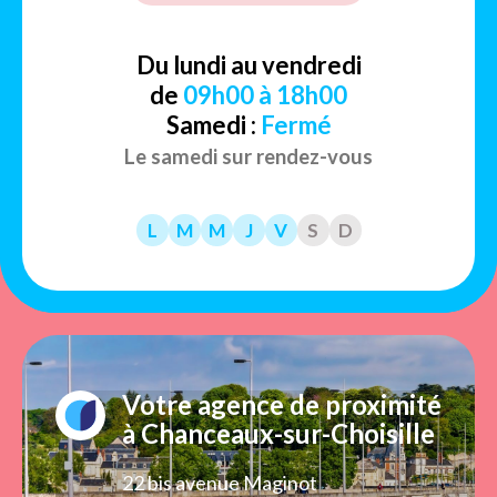
Du lundi au vendredi
de
09h00 à 18h00
Samedi :
Fermé
Le samedi sur rendez-vous
L
M
M
J
V
S
D
Votre agence de proximité
à Chanceaux-sur-Choisille
22 bis avenue Maginot