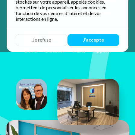
agence de proximité pour un domicile impeccable.
stockés sur votre appareil, appelés cookies,
permettent de personnaliser les annonces en
4.9 / 5 sur 36 avis
Google
fonction de vos centres d'intérêt et de vos
interactions en ligne.
Je refuse
J'accepte
Devis
Discuter
Y aller
Appeler
Nathalie &
Christophe
Glaize
22 bis avenue Maginot
37100 Tours