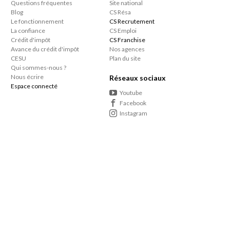
Questions fréquentes
Site national
Blog
CS Résa
Le fonctionnement
CS Recrutement
La confiance
CS Emploi
Crédit d'impôt
CS Franchise
Avance du crédit d'impôt
Nos agences
CESU
Plan du site
Qui sommes-nous ?
Nous écrire
Réseaux sociaux
Espace connecté
Youtube
Facebook
Instagram
En soumettant vos informations dans nos formulaires, vous acceptez que les données
saisies soient utilisées dans le cadre de vos demandes d'informations. Les données
personnelles que vous nous confiez ne sont pas transmises, louées, ou commercialisées à
des tiers.
En savoir +
Le consommateur a le droit de s'inscrire sur une liste d'opposition au démarcharge
téléphonique
Vous bénéficiez de 50% de crédit d’impôt sur le ménage et repassage à domicile ainsi
que sur tous les autres services à domicile proposés par votre agence de proximité.
Article 199 sexdecies du Code Général des Impôts.