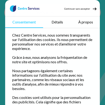
Continuer sans accepter
Consentement
Détails
À propos
Accueil
Ménage à domicile
Ménage Indre et loire
Ménage Tours
Ménage Noizay
Chez Centre Services, nous sommes transparents
sur l'utilisation des cookies. Ils nous permettent de
personnaliser nos services et d’améliorer votre
expérience.
Grâce à eux, nous analysons la fréquentation de
notre site et optimisons nos offres.
Ménage à domicile à
Nous partageons également certaines
informations sur l’utilisation du site avec nos
Noizay
partenaires, comme les réseaux sociaux et les
outils d’analyse, afin de mieux répondre à vos
besoins.
Profitez de 50% de crédit d'impôt immédiat avec votre
agence de proximité pour un domicile impeccable.
Des cookies sont utilisés pour la personnalisation
des publicités. Cela signifie que des fichiers