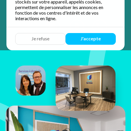
stockés sur votre appareil, appelés cookies,
4.9 / 5 sur 36 avis
Google
permettent de personnaliser les annonces en
fonction de vos centres d'intérêt et de vos
interactions en ligne.
Devis
Discuter
Y aller
Appeler
Je refuse
J'accepte
Nathalie &
Christophe
Glaize
22 bis avenue Maginot
37100 Tours