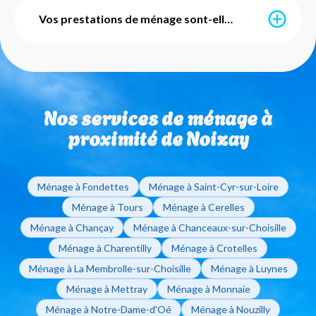
Grâce à l’avance immédiate du crédit d’impôt, vous ne
payez que 50% du montant de vos prestations. Ce
Vos prestations de ménage sont-elles avec ou sans engagement ?
service est mis en place par l'URSSAF et notre agence
s'occupe de l'intégralité des démarches
administratives pour vous. Vous pouvez également
Nos services de ménage sont totalement flexibles et
utiliser vos Chèques Emploi Service Universels (CESU)
sans engagement de durée. Que vous ayez besoin
pour régler vos factures de ménage à domicile.
d'un ménage ponctuel ou régulier, vous restez libre de
Nos services de ménage à
modifier ou d'arrêter vos interventions sur simple
appel à votre agence de Tours.
proximité de Noizay
Ménage à Fondettes
Ménage à Saint-Cyr-sur-Loire
Ménage à Tours
Ménage à Cerelles
Ménage à Chançay
Ménage à Chanceaux-sur-Choisille
Ménage à Charentilly
Ménage à Crotelles
Ménage à La Membrolle-sur-Choisille
Ménage à Luynes
Ménage à Mettray
Ménage à Monnaie
Ménage à Notre-Dame-d'Oé
Ménage à Nouzilly