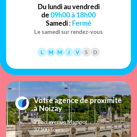
Du lundi au vendredi
de
09h00 à 18h00
Samedi :
Fermé
Le samedi sur rendez-vous
L
M
M
J
V
S
D
Votre agence de proximité
à Noizay
22 bis avenue Maginot
37100 Tours