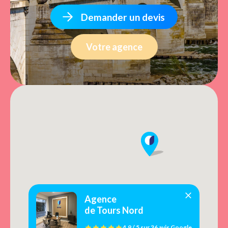
Demander un devis
Votre agence
Agence
de Tours Nord
4.9 / 5
sur
36 avis
Google