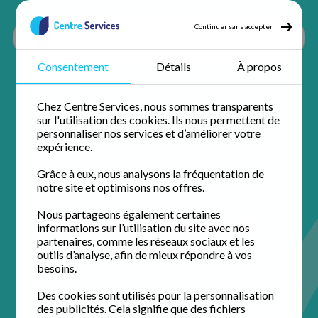
Continuer sans accepter
Consentement
Détails
À propos
Accueil
Ménage à domicile
Ménage Indre et loire
Ménage Tours
Ménage Vouvray
Chez Centre Services, nous sommes transparents
sur l'utilisation des cookies. Ils nous permettent de
personnaliser nos services et d’améliorer votre
expérience.
Grâce à eux, nous analysons la fréquentation de
notre site et optimisons nos offres.
Ménage à domicile à
Nous partageons également certaines
informations sur l’utilisation du site avec nos
Vouvray
partenaires, comme les réseaux sociaux et les
outils d’analyse, afin de mieux répondre à vos
besoins.
Profitez de 50% de crédit d'impôt immédiat avec votre
agence de proximité pour un domicile impeccable.
Des cookies sont utilisés pour la personnalisation
des publicités. Cela signifie que des fichiers