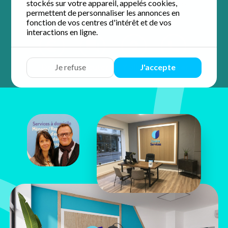
stockés sur votre appareil, appelés cookies,
4.9 / 5 sur 36 avis
Google
permettent de personnaliser les annonces en
fonction de vos centres d'intérêt et de vos
interactions en ligne.
Devis
Discuter
Y aller
Appeler
Je refuse
J'accepte
Nathalie &
Christophe
Glaize
22 bis avenue Maginot
37100 Tours