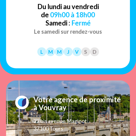
Du lundi au vendredi
de
09h00 à 18h00
Samedi :
Fermé
Le samedi sur rendez-vous
L
M
M
J
V
S
D
Votre agence de proximité
à Vouvray
22 bis avenue Maginot
37100 Tours