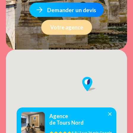
Demander un devis
Votre agence
Agence
de Tours Nord
4.9 / 5
sur
36 avis
Google