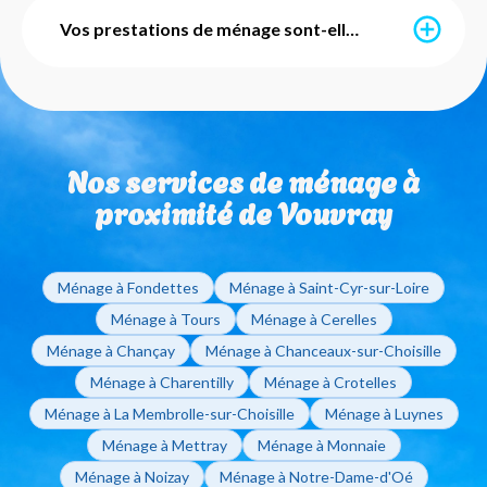
Grâce à l’avance immédiate du crédit d’impôt, vous ne
payez que 50% du montant de vos prestations. Ce
Vos prestations de ménage sont-elles avec ou sans engagement ?
service est mis en place par l'URSSAF et notre agence
s'occupe de l'intégralité des démarches
administratives pour vous. Vous pouvez également
Nos services de ménage sont totalement flexibles et
utiliser vos Chèques Emploi Service Universels (CESU)
sans engagement de durée. Que vous ayez besoin
pour régler vos factures de ménage à domicile.
d'un ménage ponctuel ou régulier, vous restez libre de
Nos services de ménage à
modifier ou d'arrêter vos interventions sur simple
appel à votre agence de Tours.
proximité de Vouvray
Ménage à Fondettes
Ménage à Saint-Cyr-sur-Loire
Ménage à Tours
Ménage à Cerelles
Ménage à Chançay
Ménage à Chanceaux-sur-Choisille
Ménage à Charentilly
Ménage à Crotelles
Ménage à La Membrolle-sur-Choisille
Ménage à Luynes
Ménage à Mettray
Ménage à Monnaie
Ménage à Noizay
Ménage à Notre-Dame-d'Oé